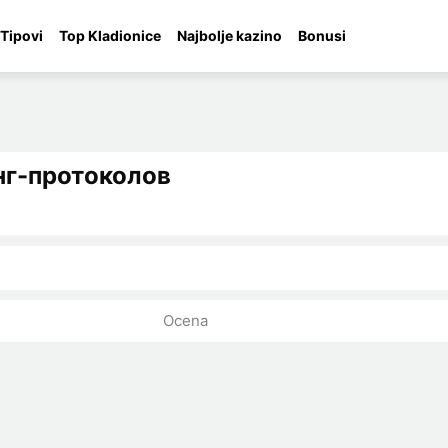
 Tipovi
Top Kladionice
Najbolje kazino
Bonusi
нг-протоколов
Ocena