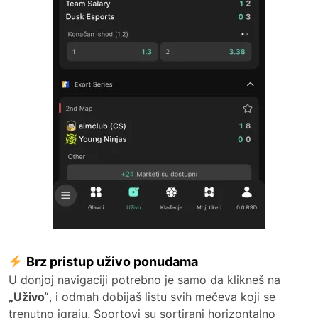
Brz pristup uživo ponudama
U donjoj navigaciji potrebno je samo da klikneš na
„Uživo“
, i odmah dobijaš listu svih mečeva koji se
trenutno igraju. Sportovi su sortirani horizontalno