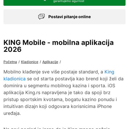
garantujemo sigurnost
Postavi pitanje online
KING Mobile - mobilna aplikacija
2026
Početna
Kladionice
Aplikacije
Mobilno klađenje sve više postaje standard, a
King
kladionica
se od starta postavlja kao brend koji želi da
dominira u segmentu mobilnog kazina i sporta. iOS
aplikacija King.rs napravljena je tako da spoji brz
pristup sportskim kvotama, bogatu kazino ponudu i
intuitivan dizajn koji odgovara korisnicima iPhone
uređaja.