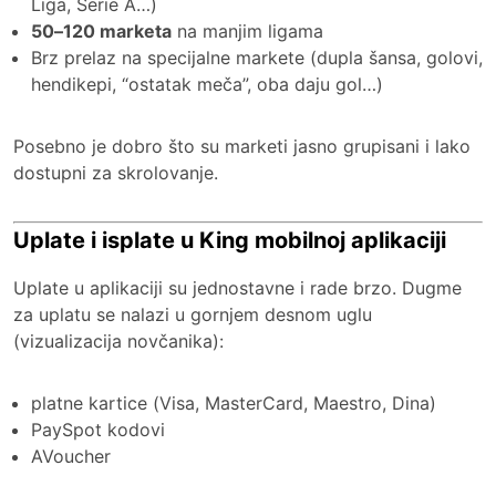
Liga, Serie A…)
50–120 marketa
na manjim ligama
Brz prelaz na specijalne markete (dupla šansa, golovi,
hendikepi, “ostatak meča”, oba daju gol…)
Posebno je dobro što su marketi jasno grupisani i lako
dostupni za skrolovanje.
Uplate i isplate u King mobilnoj aplikaciji
Uplate u aplikaciji su jednostavne i rade brzo. Dugme
za uplatu se nalazi u gornjem desnom uglu
(vizualizacija novčanika):
platne kartice (Visa, MasterCard, Maestro, Dina)
PaySpot kodovi
AVoucher