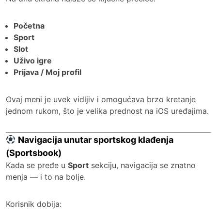
Početna
Sport
Slot
Uživo igre
Prijava / Moj profil
Ovaj meni je uvek vidljiv i omogućava brzo kretanje
jednom rukom, što je velika prednost na iOS uređajima.
Navigacija unutar sportskog klađenja
(Sportsbook)
Kada se pređe u
Sport
sekciju, navigacija se znatno
menja — i to na bolje.
Korisnik dobija: