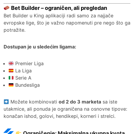
Bet Builder – ograničen, ali pregledan
Bet Builder u King aplikaciji radi samo za najjače
evropske lige, što je važno napomenuti pre nego što ga
potražite.
Dostupan je u sledećim ligama:
Premier Liga
La Liga
Serie A
Bundesliga
Možete kombinovati
od 2 do 3 marketa
sa iste
utakmice, ali ponuda je ograničena na osnovne tipove:
konačan ishod, golovi, hendikepi, korneri i strelci.
Ograničenje:
Maksimalna ukupna kvota