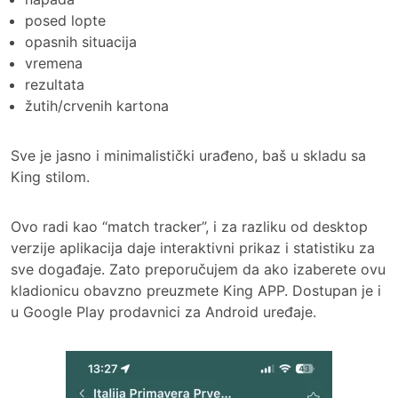
posed lopte
opasnih situacija
vremena
rezultata
žutih/crvenih kartona
Sve je jasno i minimalistički urađeno, baš u skladu sa
King stilom.
Ovo radi kao “match tracker”, i za razliku od desktop
verzije aplikacija daje interaktivni prikaz i statistiku za
sve događaje. Zato preporučujem da ako izaberete ovu
kladionicu obavzno preuzmete King APP. Dostupan je i
u Google Play prodavnici za Android uređaje.