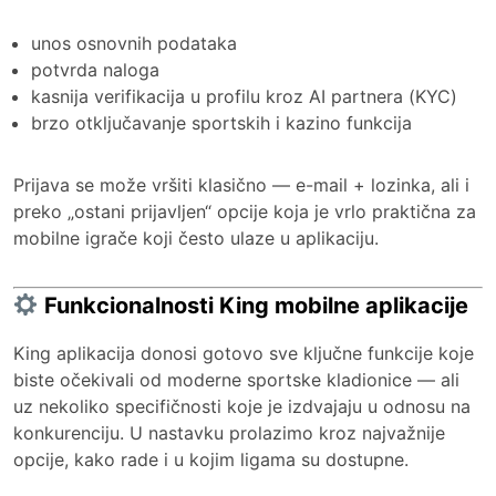
unos osnovnih podataka
potvrda naloga
kasnija verifikacija u profilu kroz AI partnera (KYC)
brzo otključavanje sportskih i kazino funkcija
Prijava se može vršiti klasično — e-mail + lozinka, ali i
preko „ostani prijavljen“ opcije koja je vrlo praktična za
mobilne igrače koji često ulaze u aplikaciju.
Funkcionalnosti King mobilne aplikacije
King aplikacija donosi gotovo sve ključne funkcije koje
biste očekivali od moderne sportske kladionice — ali
uz nekoliko specifičnosti koje je izdvajaju u odnosu na
konkurenciju. U nastavku prolazimo kroz najvažnije
opcije, kako rade i u kojim ligama su dostupne.