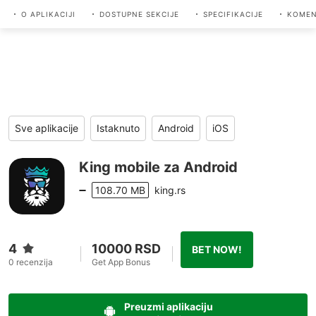
O APLIKACIJI
DOSTUPNE SEKCIJE
SPECIFIKACIJE
KOMEN
Sve aplikacije
Istaknuto
Android
iOS
King mobile za Android
king.rs
108.70 MB
4
10000 RSD
BET NOW!
0 recenzija
Get App Bonus
Preuzmi aplikaciju