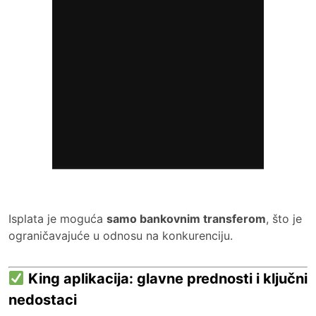
Isplata je moguća
samo bankovnim transferom
, što je
ograničavajuće u odnosu na konkurenciju.
King aplikacija: glavne prednosti i ključni
nedostaci