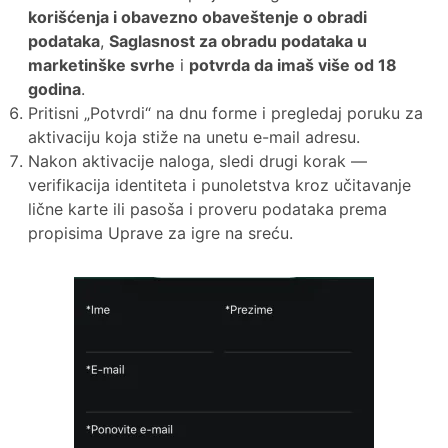
korišćenja i obavezno obaveštenje o obradi
podataka
,
Saglasnost za obradu podataka u
marketinške svrhe
i
potvrda da imaš više od 18
godina
.
Pritisni „Potvrdi“ na dnu forme i pregledaj poruku za
aktivaciju koja stiže na unetu e-mail adresu.
Nakon aktivacije naloga, sledi drugi korak —
verifikacija identiteta i punoletstva kroz učitavanje
lične karte ili pasoša i proveru podataka prema
propisima Uprave za igre na sreću.