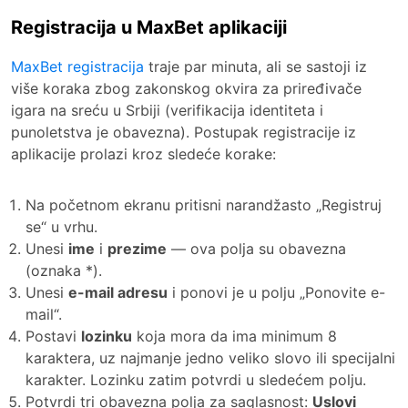
Registracija u MaxBet aplikaciji
MaxBet registracija
traje par minuta, ali se sastoji iz
više koraka zbog zakonskog okvira za priređivače
igara na sreću u Srbiji (verifikacija identiteta i
punoletstva je obavezna). Postupak registracije iz
aplikacije prolazi kroz sledeće korake:
Na početnom ekranu pritisni narandžasto „Registruj
se“ u vrhu.
Unesi
ime
i
prezime
— ova polja su obavezna
(oznaka *).
Unesi
e-mail adresu
i ponovi je u polju „Ponovite e-
mail“.
Postavi
lozinku
koja mora da ima minimum 8
karaktera, uz najmanje jedno veliko slovo ili specijalni
karakter. Lozinku zatim potvrdi u sledećem polju.
Potvrdi tri obavezna polja za saglasnost:
Uslovi