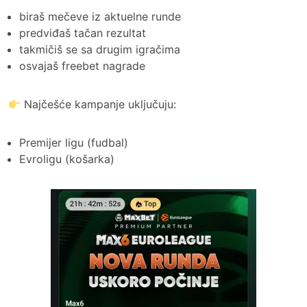
biraš mečeve iz aktuelne runde
predviđaš tačan rezultat
takmičiš se sa drugim igračima
osvajaš freebet nagrade
Najčešće kampanje uključuju:
Premijer ligu (fudbal)
Evroligu (košarka)