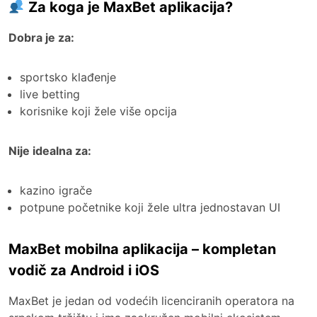
Za koga je MaxBet aplikacija?
Dobra je za:
sportsko klađenje
live betting
korisnike koji žele više opcija
Nije idealna za:
kazino igrače
potpune početnike koji žele ultra jednostavan UI
MaxBet mobilna aplikacija – kompletan
vodič za Android i iOS
MaxBet je jedan od vodećih licenciranih operatora na