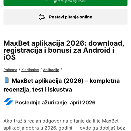
garantujemo sigurnost
Postavi pitanje online
MaxBet aplikacija 2026: download,
registracija i bonusi za Android i
iOS
Početna
Kladionice
Aplikacije
MaxBet aplikacija (2026) – kompletna
recenzija, test i iskustva
Poslednje ažuriranje:
april 2026
Ako tražiš realan odgovor na pitanje
da li je
MaxBet
aplikacija dobra u 2026. godini
— ovde ga dobijaš bez