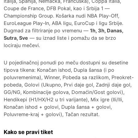
Italija, Španija, Nemačka, Francuska), Coppa Italia,
Coupe de France, DFB Pokal, kao i Srbija 1 —
Championship Group. Košarka nudi NBA Play-Off,
EuroLeague Play-In, ABA ligu, EuroCup i ligu Srbije.
Dugmad za filtriranje po vremenu —
1h, 3h, Danas,
Sutra, Sve
— su iznad liste i pomažu da se brzo
lociraju mečevi.
U pojedinačnoj ponudi po meču dostupni su desetine
tipova tikena: Konačan ishod, Dupla šansa (i po
poluvremenima), Winner, Pobeda sa razlikom, Preokret-
pobeda, Golovi (Ukupno, Prvi daje gol, Zadnji daje gol,
GG/NG, Kombinacije golova, Domaćin/Gost golovi),
Hendikepi (H1/HX/H2 u tri varijante), Mix igre (Ili/Ili,
Konačan ishod + golovi, Dupla šansa + golovi,
Poluvreme-kraj + golovi), Tačan rezultat.
Kako se pravi tiket