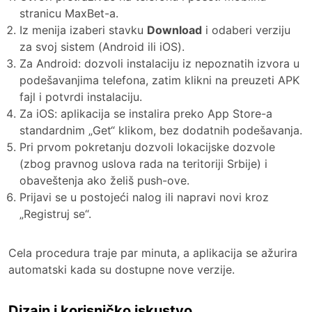
stranicu MaxBet-a.
Iz menija izaberi stavku
Download
i odaberi verziju
za svoj sistem (Android ili iOS).
Za Android: dozvoli instalaciju iz nepoznatih izvora u
podešavanjima telefona, zatim klikni na preuzeti APK
fajl i potvrdi instalaciju.
Za iOS: aplikacija se instalira preko App Store-a
standardnim „Get“ klikom, bez dodatnih podešavanja.
Pri prvom pokretanju dozvoli lokacijske dozvole
(zbog pravnog uslova rada na teritoriji Srbije) i
obaveštenja ako želiš push-ove.
Prijavi se u postojeći nalog ili napravi novi kroz
„Registruj se“.
Cela procedura traje par minuta, a aplikacija se ažurira
automatski kada su dostupne nove verzije.
Dizajn i korisničko iskustvo