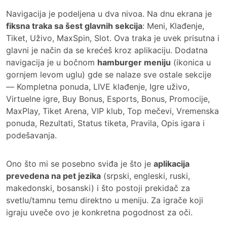
Navigacija je podeljena u dva nivoa. Na dnu ekrana je
fiksna traka sa šest glavnih sekcija
: Meni, Klađenje,
Tiket, Uživo, MaxSpin, Slot. Ova traka je uvek prisutna i
glavni je način da se krećeš kroz aplikaciju. Dodatna
navigacija je u bočnom
hamburger meniju
(ikonica u
gornjem levom uglu) gde se nalaze sve ostale sekcije
— Kompletna ponuda, LIVE klađenje, Igre uživo,
Virtuelne igre, Buy Bonus, Esports, Bonus, Promocije,
MaxPlay, Tiket Arena, VIP klub, Top mečevi, Vremenska
ponuda, Rezultati, Status tiketa, Pravila, Opis igara i
podešavanja.
Ono što mi se posebno sviđa je što je
aplikacija
prevedena na pet jezika
(srpski, engleski, ruski,
makedonski, bosanski) i što postoji prekidač za
svetlu/tamnu temu direktno u meniju. Za igrače koji
igraju uveče ovo je konkretna pogodnost za oči.