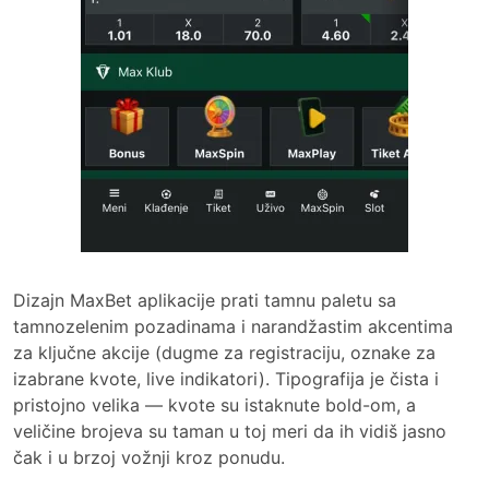
Dizajn MaxBet aplikacije prati tamnu paletu sa
tamnozelenim pozadinama i narandžastim akcentima
za ključne akcije (dugme za registraciju, oznake za
izabrane kvote, live indikatori). Tipografija je čista i
pristojno velika — kvote su istaknute bold-om, a
veličine brojeva su taman u toj meri da ih vidiš jasno
čak i u brzoj vožnji kroz ponudu.