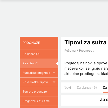
Tipovi za sutra
PROGNOZE
Početna
Prognoze
Za danas (9)
Pogledaj najnovije tipove 
Za sutra (0)
mečeva koji se igraju nar
Fudbalske prognoze
aktuelne predloge za klađ
Košarkaške Tipovi
Novi
Za danas (9)
Za 
Teniske prognoze
Za 
Prognoze «RK» tima