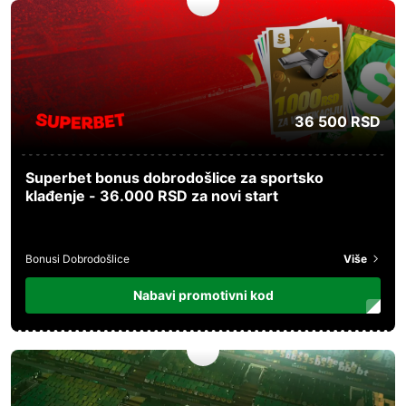
36 500 RSD
Superbet bonus dobrodošlice za sportsko
klađenje - 36.000 RSD za novi start
Bonusi Dobrodošlice
Više
Nabavi promotivni kod