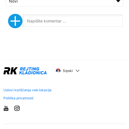
Novi
Srpski
Uslovi korišćenja veb lokacije
Politika privatnosti