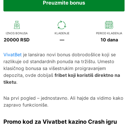
Preuzmite bonus
IZNOS BONUSA
KLAĐENJE
PERIOD KLAĐENJA
20000 RSD
—
10 dana
VivatBet
je lansirao novi bonus dobrodošlice koji se
razlikuje od standardnih ponuda na tržištu. Umesto
klasičnog bonusa sa višestrukim proigravanjem
depozita, ovde dobijaš
fribet koji koristiš direktno na
tiketu
.
Na prvi pogled – jednostavno. Ali hajde da vidimo kako
zapravo funkcioniše.
Promo kod za Vivatbet kazino Crash igru