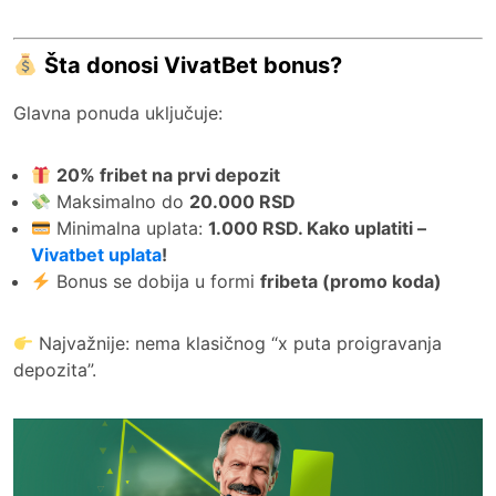
Šta donosi VivatBet bonus?
Glavna ponuda uključuje:
20% fribet na prvi depozit
Maksimalno do
20.000 RSD
Minimalna uplata:
1.000 RSD. Kako uplatiti –
Vivatbet uplata
!
Bonus se dobija u formi
fribeta (promo koda)
Najvažnije: nema klasičnog “x puta proigravanja
depozita”.