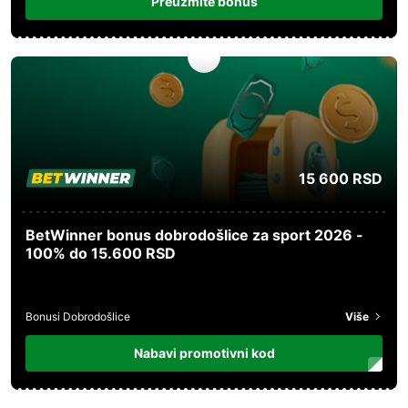
Preuzmite bonus
15 600 RSD
BetWinner bonus dobrodošlice za sport 2026 -
100% do 15.600 RSD
Bonusi Dobrodošlice
Više
Nabavi promotivni kod