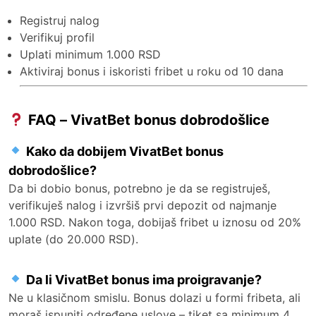
Registruj nalog
Verifikuj profil
Uplati minimum 1.000 RSD
Aktiviraj bonus i iskoristi fribet u roku od 10 dana
FAQ – VivatBet bonus dobrodošlice
Kako da dobijem VivatBet bonus
dobrodošlice?
Da bi dobio bonus, potrebno je da se registruješ,
verifikuješ nalog i izvršiš prvi depozit od najmanje
1.000 RSD. Nakon toga, dobijaš fribet u iznosu od 20%
uplate (do 20.000 RSD).
Da li VivatBet bonus ima proigravanje?
Ne u klasičnom smislu. Bonus dolazi u formi fribeta, ali
moraš ispuniti određene uslove – tiket sa minimum 4