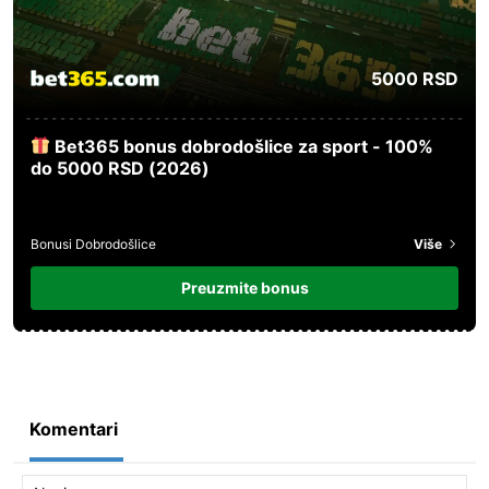
5000 RSD
Bet365 bonus dobrodošlice za sport - 100%
do 5000 RSD (2026)
Bonusi Dobrodošlice
Više
Preuzmite bonus
Komentari