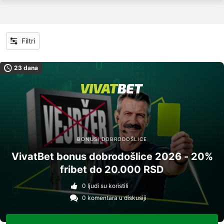
Filtri
23 dana
BONUSI DOBRODOŠLICE
VivatBet bonus dobrodošlice 2026 - 20%
fribet do 20.000 RSD
0 ljudi su koristili
0 komentara u diskusiji