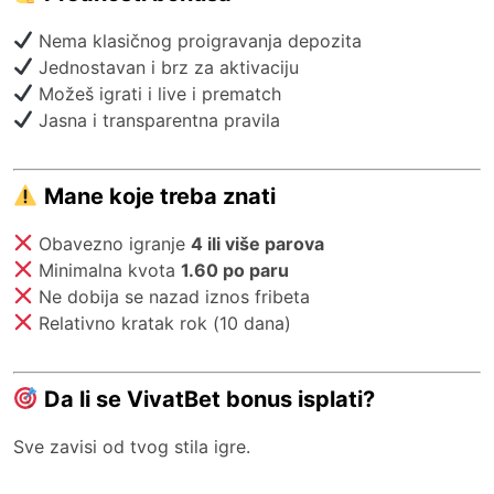
Nema klasičnog proigravanja depozita
Jednostavan i brz za aktivaciju
Možeš igrati i live i prematch
Jasna i transparentna pravila
Mane koje treba znati
Obavezno igranje
4 ili više parova
Minimalna kvota
1.60 po paru
Ne dobija se nazad iznos fribeta
Relativno kratak rok (10 dana)
Da li se VivatBet bonus isplati?
Sve zavisi od tvog stila igre.