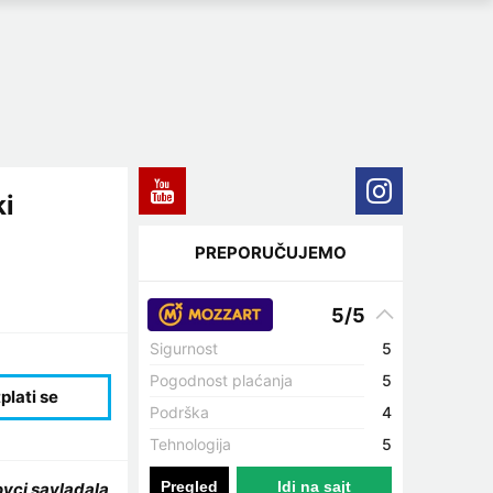
ki
PREPORUČUJEMO
5/5
Sigurnost
5
Pogodnost plaćanja
5
Podrška
4
Tehnologija
5
Pregled
Idi na sajt
vci savladala