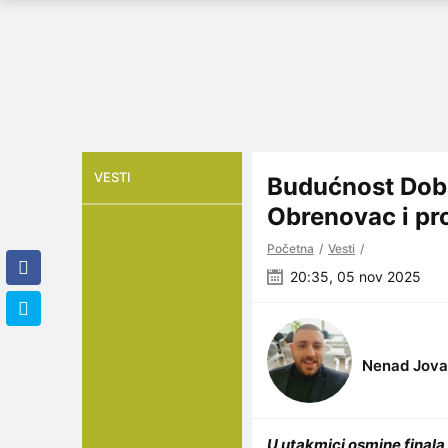
VESTI
Budućnost Doba
Obrenovac i pro
Početna
Vesti
20:35, 05 nov 2025
Nenad Jova
U utakmici osmine final