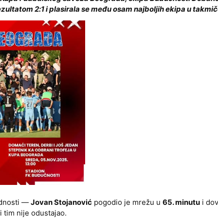
zultatom 2:1 i plasirala se među osam najboljih ekipa u takmič
rednosti —
Jovan Stojanović
pogodio je mrežu u
65. minutu
i dov
tim nije odustajao.