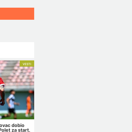
VESTI
ovac dobio
olet za start,