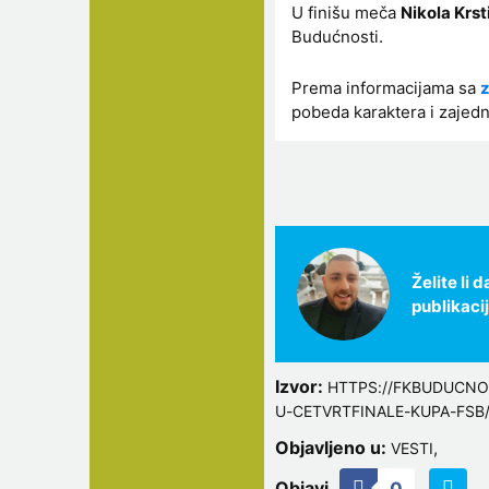
U finišu meča
Nikola Krst
Budućnosti.
Prema informacijama sa
z
pobeda karaktera i zajedni
Želite li
publikaci
Izvor:
HTTPS://FKBUDUCN
U-CETVRTFINALE-KUPA-FSB
Objavljeno u:
,
VESTI
Objavi