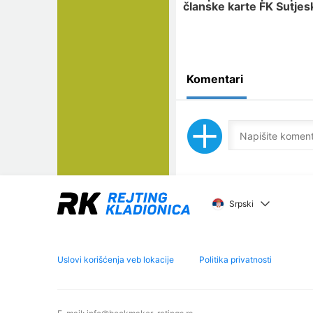
članske karte FK Sutjes
Komentari
Srpski
Uslovi korišćenja veb lokacije
Politika privatnosti