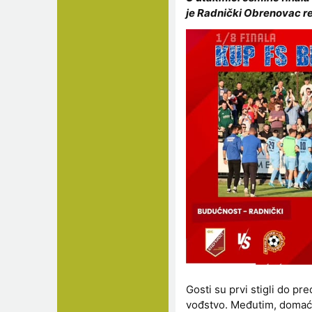
je Radnički Obrenovac re
Gosti su prvi stigli do p
vođstvo. Međutim, domaći 