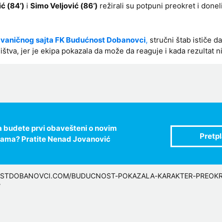
ić (84’)
i
Simo Veljović (86’)
režirali su potpuni preokret i doneli
vaničnog sajta FK Budućnost Dobanovci
,
stručni štab ističe da
štva, jer je ekipa pokazala da može da reaguje i kada rezultat ni
 da budete prvi obavešteni o novim
jama? Pratite Nenad Jovanović
OSTDOBANOVCI.COM/BUDUCNOST-POKAZALA-KARAKTER-PREOKR
/