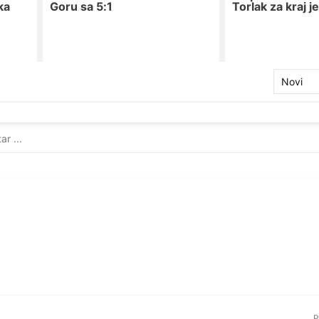
ka
Goru sa 5:1
Torlak za kraj j
Novi
P