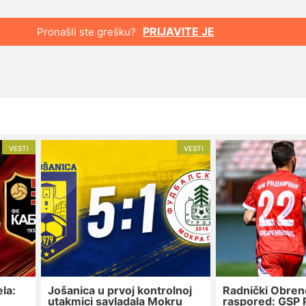
PRIJAVITE JE
Pronašli ste grešku?
VESTI
VESTI
la:
Jošanica u prvoj kontrolnoj
Radnički Obren
utakmici savladala Mokru
raspored: GSP P