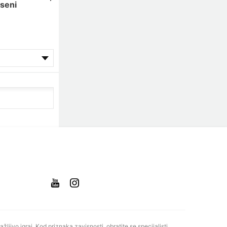
eseni
ažljivo igraj. Kod priznaka zavisnosti, obratite se specijalisti.