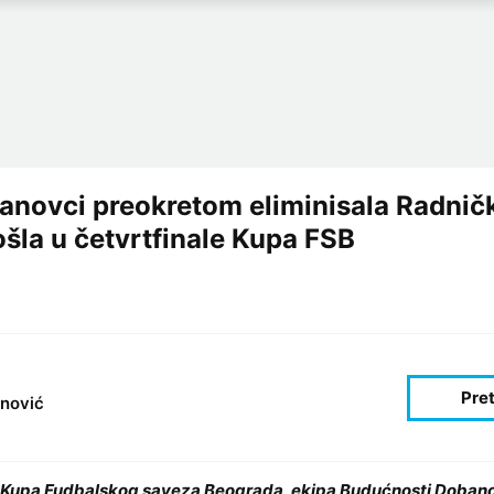
novci preokretom eliminisala Radnič
šla u četvrtfinale Kupa FSB
nović
a Kupa Fudbalskog saveza Beograda, ekipa Budućnosti Dobano