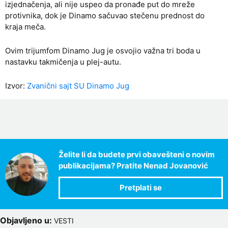
izjednačenja, ali nije uspeo da pronađe put do mreže
protivnika, dok je Dinamo sačuvao stečenu prednost do
kraja meča.
Ovim trijumfom Dinamo Jug je osvojio važna tri boda u
nastavku takmičenja u plej-autu.
Izvor:
Zvanični sajt SU Dinamo Jug
Želite li da budete prvi obavešteni o novim
publikacijama? Pratite Nenad Jovanović
Objavljeno u:
VESTI