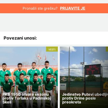
PRIJAVITE JE
Pronašli ste grešku?
Povezani unosi:
VESTI
PKB 1950 otvara sezonu
Jedinstvo Putevi ubedlji
protiv Torlaka u Padinskoj
protiv Drine posle
Skeli
preokreta