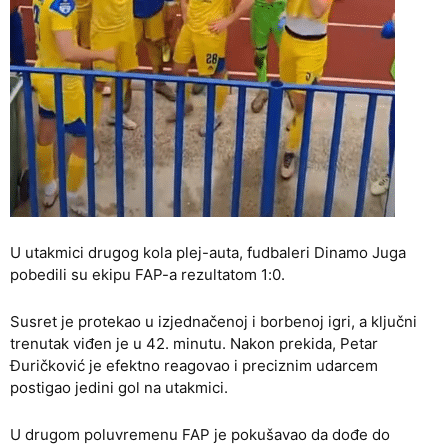
U utakmici drugog kola plej-auta, fudbaleri Dinamo Juga
pobedili su ekipu FAP-a rezultatom 1:0.
Susret je protekao u izjednačenoj i borbenoj igri, a ključni
trenutak viđen je u 42. minutu. Nakon prekida, Petar
Đuričković je efektno reagovao i preciznim udarcem
postigao jedini gol na utakmici.
U drugom poluvremenu FAP je pokušavao da dođe do