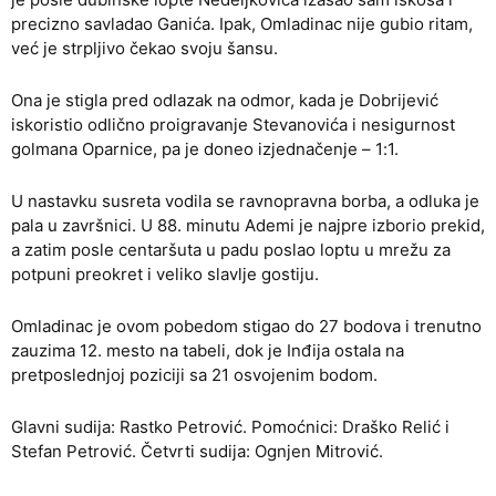
precizno savladao Ganića. Ipak, Omladinac nije gubio ritam,
već je strpljivo čekao svoju šansu.
Ona je stigla pred odlazak na odmor, kada je Dobrijević
iskoristio odlično proigravanje Stevanovića i nesigurnost
golmana Oparnice, pa je doneo izjednačenje – 1:1.
U nastavku susreta vodila se ravnopravna borba, a odluka je
pala u završnici. U 88. minutu Ademi je najpre izborio prekid,
a zatim posle centaršuta u padu poslao loptu u mrežu za
potpuni preokret i veliko slavlje gostiju.
Omladinac je ovom pobedom stigao do 27 bodova i trenutno
zauzima 12. mesto na tabeli, dok je Inđija ostala na
pretposlednjoj poziciji sa 21 osvojenim bodom.
Glavni sudija: Rastko Petrović. Pomoćnici: Draško Relić i
Stefan Petrović. Četvrti sudija: Ognjen Mitrović.