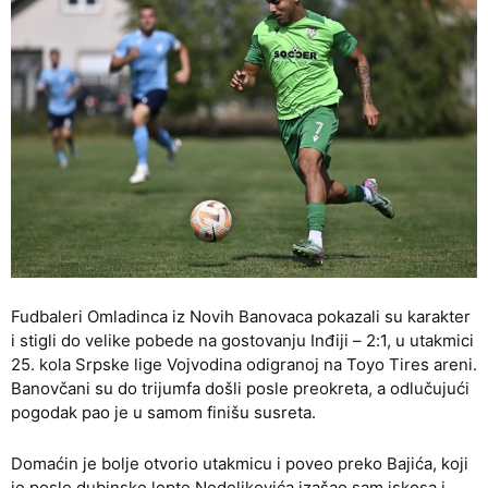
Fudbaleri Omladinca iz Novih Banovaca pokazali su karakter
i stigli do velike pobede na gostovanju Inđiji – 2:1, u utakmici
25. kola Srpske lige Vojvodina odigranoj na Toyo Tires areni.
Banovčani su do trijumfa došli posle preokreta, a odlučujući
pogodak pao je u samom finišu susreta.
Domaćin je bolje otvorio utakmicu i poveo preko Bajića, koji
je posle dubinske lopte Nedeljkovića izašao sam iskosa i