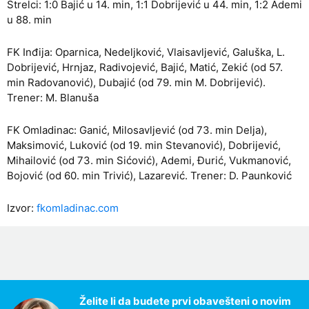
Strelci: 1:0 Bajić u 14. min, 1:1 Dobrijević u 44. min, 1:2 Ademi
u 88. min
FK Inđija: Oparnica, Nedeljković, Vlaisavljević, Galuška, L.
Dobrijević, Hrnjaz, Radivojević, Bajić, Matić, Zekić (od 57.
min Radovanović), Dubajić (od 79. min M. Dobrijević).
Trener: M. Blanuša
FK Omladinac: Ganić, Milosavljević (od 73. min Delja),
Maksimović, Luković (od 19. min Stevanović), Dobrijević,
Mihailović (od 73. min Sićović), Ademi, Đurić, Vukmanović,
Bojović (od 60. min Trivić), Lazarević. Trener: D. Paunković
Izvor:
fkomladinac.com
Želite li da budete prvi obavešteni o novim