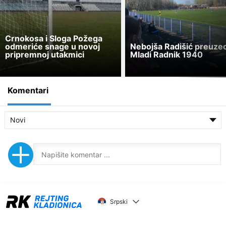
Crnokosa i Sloga Požega
odmeriće snage u novoj
Nebojša Radišić preuze
pripremnoj utakmici
Mladi Radnik 1940
Komentari
Novi
Srpski