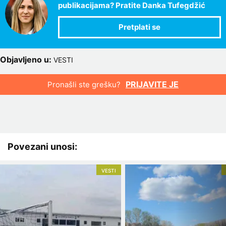
publikacijama? Pratite Danka Tufegdžić
Objavljeno u:
VESTI
PRIJAVITE JE
Pronašli ste grešku?
Povezani unosi:
VESTI