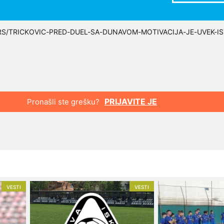
RS/TRICKOVIC-PRED-DUEL-SA-DUNAVOM-MOTIVACIJA-JE-UVEK-IS
PRIJAVITE JE
Pronašli ste grešku?
VESTI
VESTI