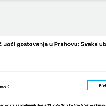
ić uoči gostovanja u Prahovu: Svaka u
nović
an od najzanimljivijih duela 13. kola Srpske lige Istok — Duna