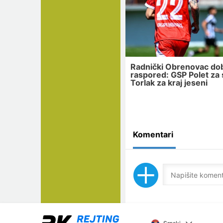
Radnički Obrenovac do
raspored: GSP Polet za s
Torlak za kraj jeseni
Komentari