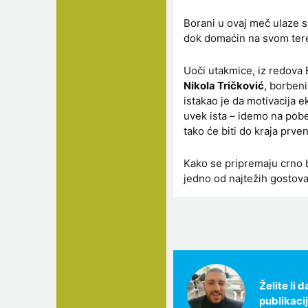
Borani u ovaj meč ulaze s
dok domaćin na svom terenu
Uoči utakmice, iz redova Bo
Nikola Tričković
, borbeni
istakao je da motivacija 
uvek ista – idemo na pob
tako će biti do kraja prve
Kako se pripremaju crno be
jedno od najtežih gostova
Želite li
publikaci