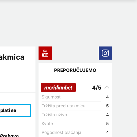
takmica
PREPORUČUJEMO
4/5
Sigurnost
4
Tržišta pred utakmicu
5
Tržišta uživo
4
Kvote
5
Pogodnost plaćanja
4
v Prahovo