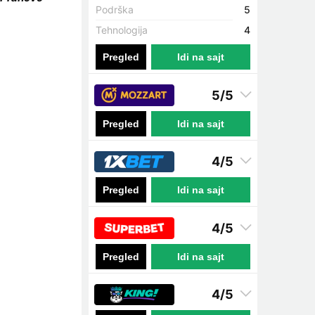
Podrška
5
Tehnologija
4
Pregled
Idi na sajt
5/5
Pregled
Idi na sajt
4/5
Pregled
Idi na sajt
4/5
Pregled
Idi na sajt
4/5