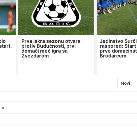
bio
Prva iskra sezonu otvara
Jedinstvo Surči
tart,
protiv Budućnosti, prvi
raspored: Start
domaći meč igra sa
prvo domaćinst
Zvezdarom
Brodarcem
Novi