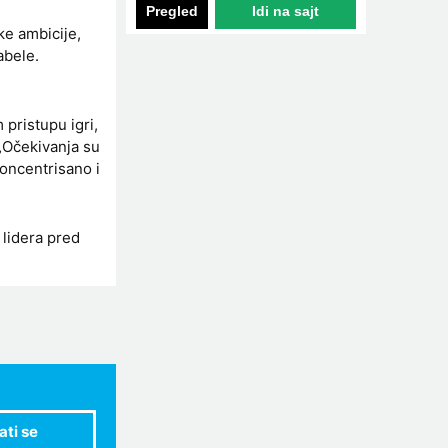
Pregled
Idi na sajt
ke ambicije,
abele.
 pristupu igri,
 „Očekivanja su
oncentrisano i
 lidera pred