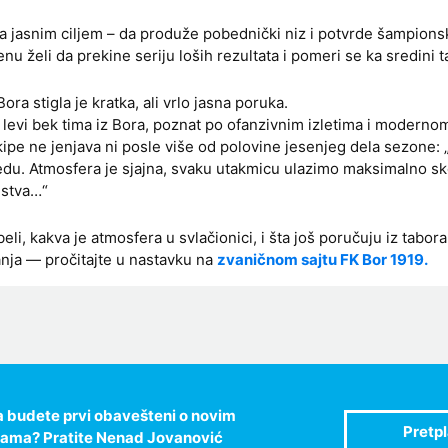
a jasnim ciljem – da produže pobednički niz i potvrde šampions
 želi da prekine seriju loših rezultata i pomeri se ka sredini t
ra stigla je kratka, ali vrlo jasna poruka.
 levi bek tima iz Bora, poznat po ofanzivnim izletima i modernom
ekipe ne jenjava ni posle više od polovine jesenjeg dela sezone:
edu. Atmosfera je sjajna, svaku utakmicu ulazimo maksimalno sk
nstva…“
li, kakva je atmosfera u svlačionici, i šta još poručuju iz tabora
nja — pročitajte u nastavku na
zvaničnom sajtu FK Bor 1919.
 da budete prvi obavešteni o novim
jama? Pratite Nenad Jovanović