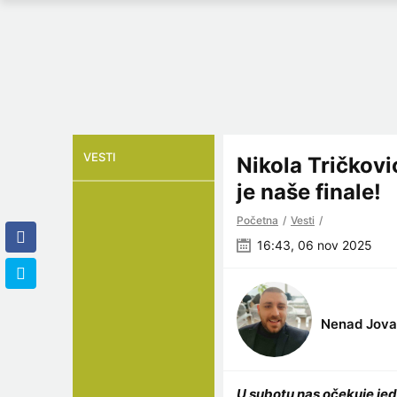
VESTI
Nikola Tričkov
je naše finale!
Početna
Vesti
16:43, 06 nov 2025
Nenad Jova
U subotu nas očekuje jed