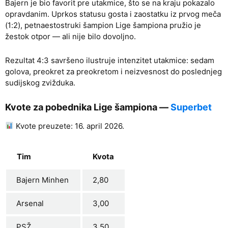
Bajern je bio favorit pre utakmice, što se na kraju pokazalo
opravdanim. Uprkos statusu gosta i zaostatku iz prvog meča
(1:2), petnaestostruki šampion Lige šampiona pružio je
žestok otpor — ali nije bilo dovoljno.
Rezultat 4:3 savršeno ilustruje intenzitet utakmice: sedam
golova, preokret za preokretom i neizvesnost do poslednjeg
sudijskog zvižduka.
Kvote za pobednika Lige šampiona —
Superbet
Kvote preuzete: 16. april 2026.
Tim
Kvota
Bajern Minhen
2,80
Arsenal
3,00
PSŽ
3,50