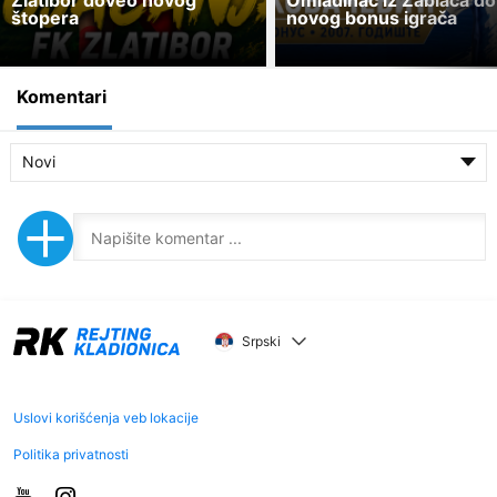
štopera
novog bonus igrača
Komentari
Novi
Srpski
Uslovi korišćenja veb lokacije
Politika privatnosti