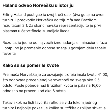
Haland odveo Norvešku u istoriju
Erling Haland postigao je svoj treći dabl (dva gola) na ovom
turniru i predvodio Norvešku do trijumfa nad Brazilom
rezultatom 2:1. Za skandinavsku reprezentaciju to je prvi
plasman u četvrtfinale Mundijala ikada.
Rezultat je jedno od najvećih iznenađenja eliminacione faze
i potpuno je promenio odnose snaga u gornjem delu tabele
favorita.
Kako su se pomerile kvote
Pre meča Norveška je za osvajanje trofeja imala kvotu 41,00,
što odgovara procenjenoj verovatnoći od svega oko 2,5
odsto. Posle pobede nad Brazilom kvota je pala na 16,00,
odnosno na procenu od oko 6 odsto.
Takav skok na listi favorita retko se viđa tokom jednog
turnira i najbolje pokazuje koliko su tržišta ozbiljno shvatila