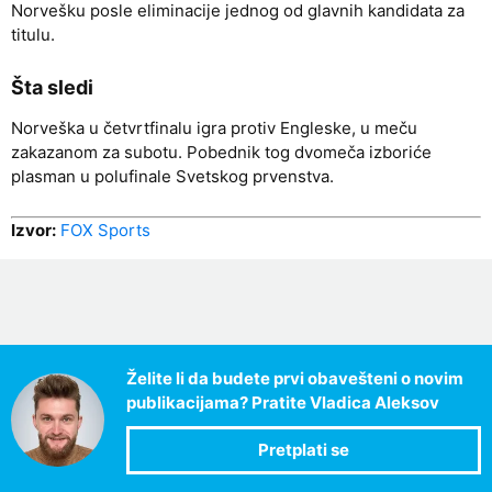
Norvešku posle eliminacije jednog od glavnih kandidata za
titulu.
Šta sledi
Norveška u četvrtfinalu igra protiv Engleske, u meču
zakazanom za subotu. Pobednik tog dvomeča izboriće
plasman u polufinale Svetskog prvenstva.
Izvor:
FOX Sports
Želite li da budete prvi obavešteni o novim
publikacijama? Pratite Vladica Aleksov