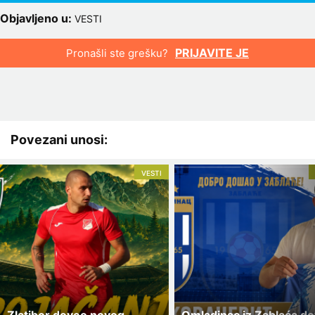
Objavljeno u:
VESTI
PRIJAVITE JE
Pronašli ste grešku?
Povezani unosi:
VESTI
Zlatibor doveo novog
Omladinac iz Zablaća d