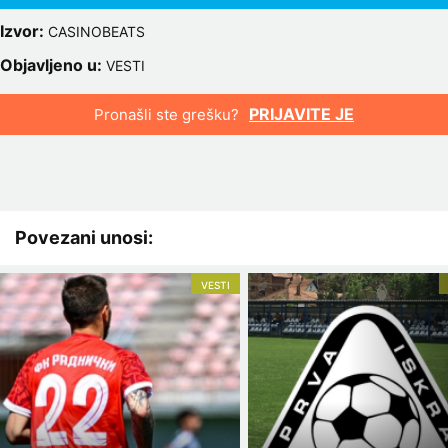
Izvor:
CASINOBEATS
Objavljeno u:
VESTI
PRIJAVITE JE
Pronašli ste grešku?
Povezani unosi:
VESTI