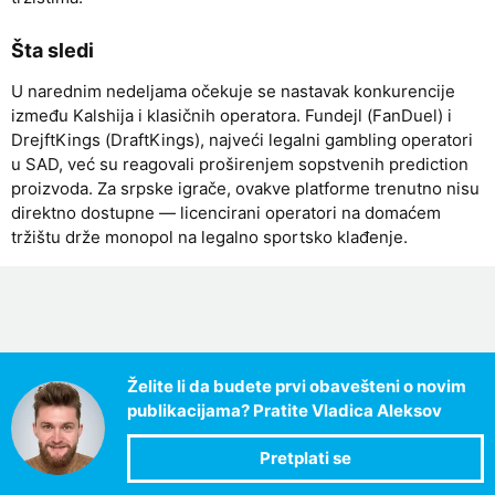
Šta sledi
U narednim nedeljama očekuje se nastavak konkurencije
između Kalshija i klasičnih operatora. Fundejl (FanDuel) i
DrejftKings (DraftKings), najveći legalni gambling operatori
u SAD, već su reagovali proširenjem sopstvenih prediction
proizvoda. Za srpske igrače, ovakve platforme trenutno nisu
direktno dostupne — licencirani operatori na domaćem
tržištu drže monopol na legalno sportsko klađenje.
Želite li da budete prvi obavešteni o novim
publikacijama? Pratite Vladica Aleksov