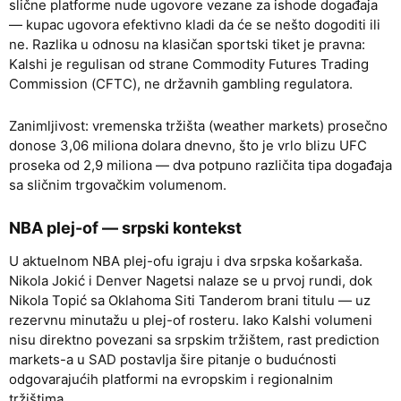
slične platforme nude ugovore vezane za ishode događaja
— kupac ugovora efektivno kladi da će se nešto dogoditi ili
ne. Razlika u odnosu na klasičan sportski tiket je pravna:
Kalshi je regulisan od strane Commodity Futures Trading
Commission (CFTC), ne državnih gambling regulatora.
Zanimljivost: vremenska tržišta (weather markets) prosečno
donose 3,06 miliona dolara dnevno, što je vrlo blizu UFC
proseka od 2,9 miliona — dva potpuno različita tipa događaja
sa sličnim trgovačkim volumenom.
NBA plej-of — srpski kontekst
U aktuelnom NBA plej-ofu igraju i dva srpska košarkaša.
Nikola Jokić i Denver Nagetsi nalaze se u prvoj rundi, dok
Nikola Topić sa Oklahoma Siti Tanderom brani titulu — uz
rezervnu minutažu u plej-of rosteru. Iako Kalshi volumeni
nisu direktno povezani sa srpskim tržištem, rast prediction
markets-a u SAD postavlja šire pitanje o budućnosti
odgovarajućih platformi na evropskim i regionalnim
tržištima.