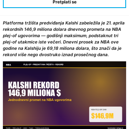
Platforma tržišta predviđanja Kalshi zabeležila je 21. aprila
rekordnih 146,9 miliona dolara dnevnog prometa na NBA
plej-of ugovorima — godišnji maksimum, podstaknut tri
plej-of utakmice iste večeri. Dnevni prosek za NBA ove
godine na Kalshiju je 69,18 miliona dolara, što znači da je
rekord više nego dvostruko iznad prosečnog dana.