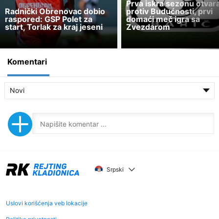
Prva iskra sezonu otvar
Radnički Obrenovac dobio
protiv Budućnosti, prvi
raspored: GSP Polet za
domaći meč igra sa
start, Torlak za kraj jeseni
Zvezdarom
Komentari
Novi
Srpski
Uslovi korišćenja veb lokacije