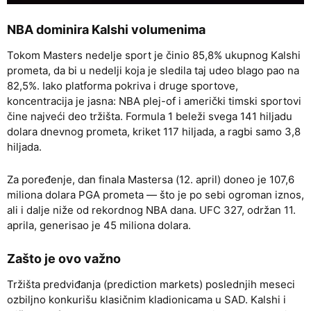
NBA dominira Kalshi volumenima
Tokom Masters nedelje sport je činio 85,8% ukupnog Kalshi
prometa, da bi u nedelji koja je sledila taj udeo blago pao na
82,5%. Iako platforma pokriva i druge sportove,
koncentracija je jasna: NBA plej-of i američki timski sportovi
čine najveći deo tržišta. Formula 1 beleži svega 141 hiljadu
dolara dnevnog prometa, kriket 117 hiljada, a ragbi samo 3,8
hiljada.
Za poređenje, dan finala Mastersa (12. april) doneo je 107,6
miliona dolara PGA prometa — što je po sebi ogroman iznos,
ali i dalje niže od rekordnog NBA dana. UFC 327, održan 11.
aprila, generisao je 45 miliona dolara.
Zašto je ovo važno
Tržišta predviđanja (prediction markets) poslednjih meseci
ozbiljno konkurišu klasičnim kladionicama u SAD. Kalshi i