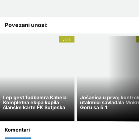
Povezani unosi:
VESTI
Lep gest fudbalera Kabela:
Jošanica u prvoj kontrol
Kompletna ekipa kupila
utakmici savladala Mokr
članske karte FK Sutjeska
Goru sa 5:1
Komentari