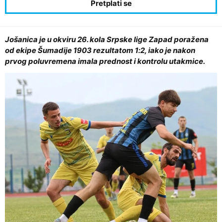
Jošanica je u okviru 26. kola Srpske lige Zapad poražena
od ekipe Šumadije 1903 rezultatom 1:2, iako je nakon
prvog poluvremena imala prednost i kontrolu utakmice.