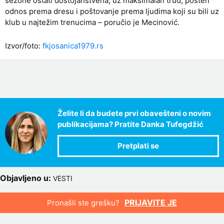
sezone ostati dostojanstvena, uz maksimalan trud, pošten
odnos prema dresu i poštovanje prema ljudima koji su bili uz
klub u najtežim trenucima – poručio je Mecinović.
Izvor/foto:
fkjosanica1979.rs
Želite li da budete prvi obavešteni o novim
publikacijama? Pratite Danka Tufegdžić
Objavljeno u:
VESTI
PRIJAVITE JE
Pronašli ste grešku?