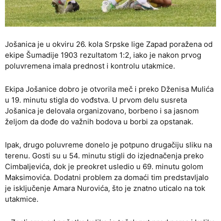
Jošanica je u okviru 26. kola Srpske lige Zapad poražena od
ekipe Šumadije 1903 rezultatom 1:2, iako je nakon prvog
poluvremena imala prednost i kontrolu utakmice.
Ekipa Jošanice dobro je otvorila meč i preko Dženisa Mulića
u 19. minutu stigla do vođstva. U prvom delu susreta
Jošanica je delovala organizovano, borbeno i sa jasnom
željom da dođe do važnih bodova u borbi za opstanak.
Ipak, drugo poluvreme donelo je potpuno drugačiju sliku na
terenu. Gosti su u 54. minutu stigli do izjednačenja preko
Cimbaljevića, dok je preokret usledio u 69. minutu golom
Maksimovića. Dodatni problem za domaći tim predstavljalo
je isključenje Amara Nurovića, što je znatno uticalo na tok
utakmice.