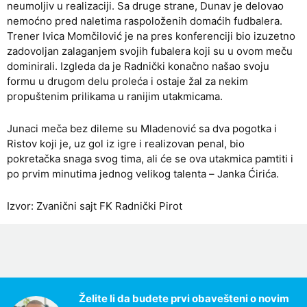
neumoljiv u realizaciji. Sa druge strane, Dunav je delovao
nemoćno pred naletima raspoloženih domaćih fudbalera.
Trener Ivica Momčilović je na pres konferenciji bio izuzetno
zadovoljan zalaganjem svojih fubalera koji su u ovom meču
dominirali. Izgleda da je Radnički konačno našao svoju
formu u drugom delu proleća i ostaje žal za nekim
propuštenim prilikama u ranijim utakmicama.
Junaci meča bez dileme su Mladenović sa dva pogotka i
Ristov koji je, uz gol iz igre i realizovan penal, bio
pokretačka snaga svog tima, ali će se ova utakmica pamtiti i
po prvim minutima jednog velikog talenta – Janka Ćirića.
Izvor: Zvanični sajt FK Radnički Pirot
Želite li da budete prvi obavešteni o novim