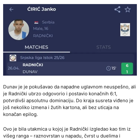
Dunav je je pokušavao da napadne uglavnom neuspešno, ali
je Radnički ubrzo odgovorio i postavio konačnih 6:1,
potvrdivši apsolutnu dominaciju. Do kraja susreta viđeno je
još nekoliko izmena i žutih kartona, ali bez uticaja na
konačan epilog.
Ovo je bila utakmica u kojoj je Radnički izgledao kao tim iz
višeg ranga – raznovrstan u napadu, čvrst u duelima i