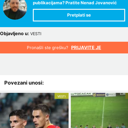
publikacijama? Pratite Nenad Jovanović
Objavljeno u:
VESTI
PRIJAVITE JE
Pronašli ste grešku?
Povezani unosi:
VESTI