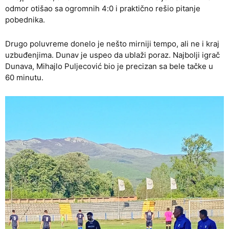
odmor otišao sa ogromnih 4:0 i praktično rešio pitanje
pobednika.
Drugo poluvreme donelo je nešto mirniji tempo, ali ne i kraj
uzbuđenjima. Dunav je uspeo da ublaži poraz. Najbolji igrač
Dunava, Mihajlo Puljecović bio je precizan sa bele tačke u
60 minutu.