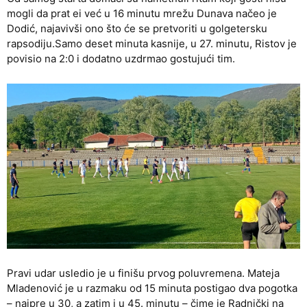
mogli da prat ei već u 16 minutu mrežu Dunava načeo je
Dodić, najavivši ono što će se pretvoriti u golgetersku
rapsodiju.Samo deset minuta kasnije, u 27. minutu, Ristov je
povisio na 2:0 i dodatno uzdrmao gostujući tim.
Pravi udar usledio je u finišu prvog poluvremena. Mateja
Mladenović je u razmaku od 15 minuta postigao dva pogotka
– najpre u 30, a zatim i u 45. minutu – čime je Radnički na