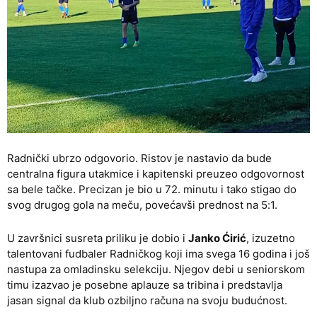
Radnički ubrzo odgovorio. Ristov je nastavio da bude
centralna figura utakmice i kapitenski preuzeo odgovornost
sa bele tačke. Precizan je bio u 72. minutu i tako stigao do
svog drugog gola na meču, povećavši prednost na 5:1.
U završnici susreta priliku je dobio i
Janko Ćirić
, izuzetno
talentovani fudbaler Radničkog koji ima svega 16 godina i još
nastupa za omladinsku selekciju. Njegov debi u seniorskom
timu izazvao je posebne aplauze sa tribina i predstavlja
jasan signal da klub ozbiljno računa na svoju budućnost.