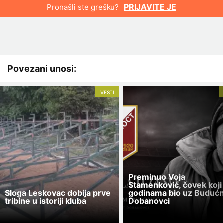
PRIJAVITE JE
Pronašli ste grešku?
Povezani unosi:
VESTI
Preminuo Voja
Stamenković, čovek koji 
Sloga Leskovac dobija prve
godinama bio uz Buduć
tribine u istoriji kluba
Dobanovci