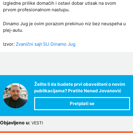
izgledne prilike domaćih i ostavi dobar utisak na svom
prvom profesionalnom nastupu.
Dinamo Jug je ovim porazom prekinuo niz bez neuspeha u
plej-autu.
Izvor:
Zvanični sajt SU Dinamo Jug
Želite li da budete prvi obavešteni o novim
publikacijama? Pratite Nenad Jovanović
Objavljeno u:
VESTI