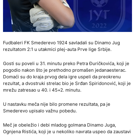
Fudbaleri FK Smederevo 1924 savladali su Dinamo Jug
rezultatom 2:1 u utakmici plej-auta Prve lige Srbije.
Gosti su poveli u 31. minutu preko Petra Đuričkovića, koji je
pogodio nakon što je prethodno promašen jedanaesterac.
Domaći su do kraja prvog dela igre uspeli da preokrenu
rezultat, a dvostruki strelac bio je Srđan Spiridonović, koji je
mrežu zatresao u 40. i 45+2. minutu.
U nastavku meča nije bilo promene rezultata, pa je
Smederevo upisalo važnu pobedu.
Meč je obeležio i debi mladog golmana Dinamo Juga,
Ognjena Ristića, koji je u nekoliko navrata uspeo da zaustavi