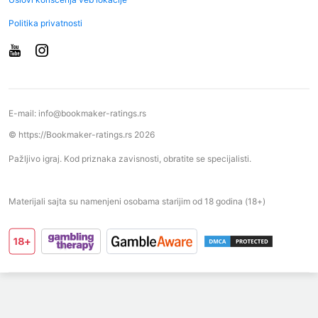
Politika privatnosti
E-mail:
info@bookmaker-ratings.rs
© https://Bookmaker-ratings.rs 2026
Pažljivo igraj. Kod priznaka zavisnosti, obratite se specijalisti.
Materijali sajta su namenjeni osobama starijim od 18 godina (18+)