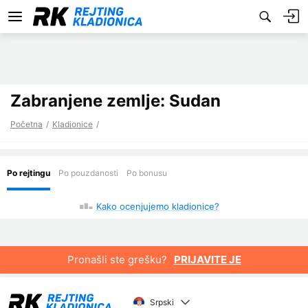
Zabranjene zemlje: Sudan
Početna
Kladionice
Kako ocenjujemo kladionice?
Pronašli ste grešku?
PRIJAVITE JE
Srpski