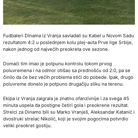
Fudbaleri Dinama iz Vranja savladali su Kabel u Novom Sadu
rezultatom 4:2 u poslednjem kolu plej-auta Prve lige Srbije,
nakon jednog od najvećih preokreta ove sezone.
Domaći tim imao je potpunu kontrolu tokom prvog
poluvremena i na odmor otišao sa prednošću od 2:0, pa se
činilo da će bez većih problema stići do pobede. Ipak, drugo
poluvreme donelo je potpuno drugačiju sliku na terenu.
Ekipa iz Vranja zaigrala je znatno ofanzivnije i za svega 45
minuta uspela da postigne četiri gola i preokrene rezultat.
Strelci za Dinamo bili su Marko Vranješ, Aleksandar Katanić i
dvostruki strelac Nikolić, koji je svojim pogocima potvrdio
veliki preokret gostiju.