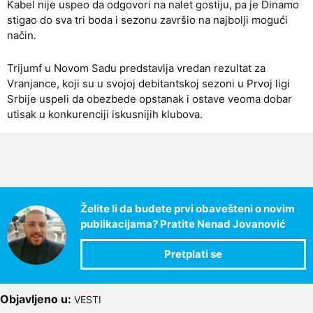
Kabel nije uspeo da odgovori na nalet gostiju, pa je Dinamo
stigao do sva tri boda i sezonu završio na najbolji mogući
način.
Trijumf u Novom Sadu predstavlja vredan rezultat za
Vranjance, koji su u svojoj debitantskoj sezoni u Prvoj ligi
Srbije uspeli da obezbede opstanak i ostave veoma dobar
utisak u konkurenciji iskusnijih klubova.
Želite li da budete prvi obavešteni o novim
publikacijama? Pratite Nenad Jovanović
Objavljeno u:
VESTI