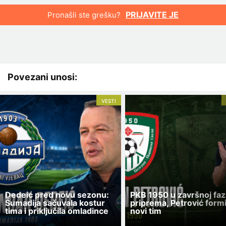
PRIJAVITE JE
Pronašli ste grešku?
Povezani unosi:
VESTI
Dedeić pred novu sezonu:
PKB 1950 u završnoj faz
Šumadija sačuvala kostur
priprema, Petrović form
tima i priključila omladince
novi tim