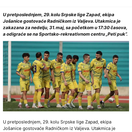
U pretposlednjem, 29. kolu Srpske lige Zapad, ekipa
Jošanice gostovaće Radničkom iz Valjeva. Utakmica je
zakazana za nedelju, 31. maj, sa početkom u 17:30 časova,
a odigraće se na Sportsko-rekreativnom centru „Peti puk“.
U pretposlednjem, 29. kolu Srpske lige Zapad, ekipa
Jošanice gostovaće Radničkom iz Valjeva. Utakmica je