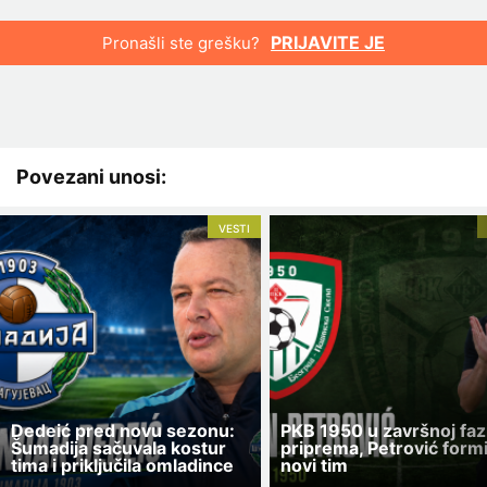
PRIJAVITE JE
Pronašli ste grešku?
Povezani unosi:
VESTI
Dedeić pred novu sezonu:
PKB 1950 u završnoj faz
Šumadija sačuvala kostur
priprema, Petrović form
tima i priključila omladince
novi tim