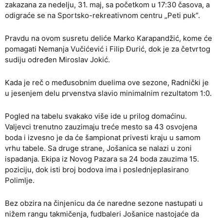
zakazana za nedelju, 31. maj, sa početkom u 17:30 časova, a
odigraće se na Sportsko-rekreativnom centru „Peti puk“.
Pravdu na ovom susretu deliće Marko Karapandžić, kome će
pomagati Nemanja Vučićević i Filip Đurić, dok je za četvrtog
sudiju određen Miroslav Jokić.
Kada je reč o međusobnim duelima ove sezone, Radnički je
u jesenjem delu prvenstva slavio minimalnim rezultatom 1:0.
Pogled na tabelu svakako više ide u prilog domaćinu.
Valjevci trenutno zauzimaju treće mesto sa 43 osvojena
boda i izvesno je da će šampionat privesti kraju u samom
vrhu tabele. Sa druge strane, Jošanica se nalazi u zoni
ispadanja. Ekipa iz Novog Pazara sa 24 boda zauzima 15.
poziciju, dok isti broj bodova ima i poslednjeplasirano
Polimlje.
Bez obzira na činjenicu da će naredne sezone nastupati u
nižem rangu takmičenja, fudbaleri Jošanice nastojaće da