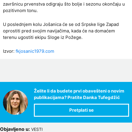
završnicu prvenstva odigraju što bolje i sezonu okončaju u
pozitivnom tonu.
U poslednjem kolu Jošanica će se od Srpske lige Zapad
oprostiti pred svojim navijačima, kada će na domaćem
terenu ugostiti ekipu Sloge iz Požege.
Izvor:
fkjosanic1979.com
Želite li da budete prvi obavešteni o novim
publikacijama? Pratite Danka Tufegdžić
Objavljeno u:
VESTI