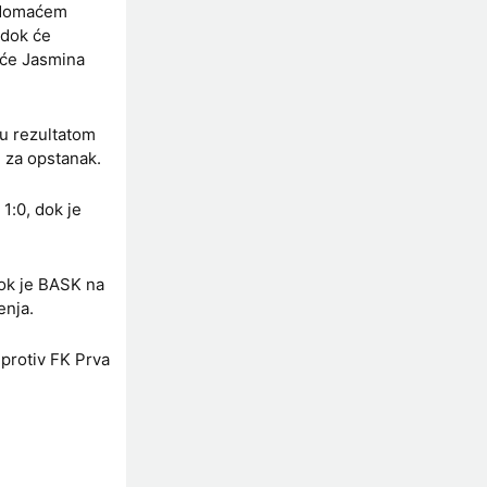
a domaćem
 dok će
aće Jasmina
u rezultatom
i za opstanak.
1:0, dok je
dok je BASK na
enja.
 protiv FK Prva