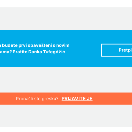
 da budete prvi obavešteni o novim
jama? Pratite Danka Tufegdžić
PRIJAVITE JE
Pronašli ste grešku?