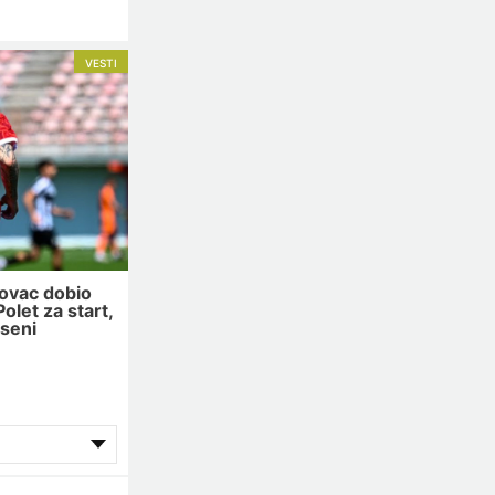
VESTI
ovac dobio
olet za start,
eseni