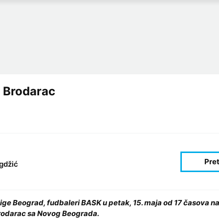
 Brodarac
gdžić
 lige Beograd, fudbaleri BASK u petak, 15. maja od 17 časova
rodarac sa Novog Beograda.