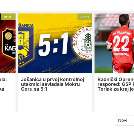
VESTI
VESTI
la:
Jošanica u prvoj kontrolnoj
Radnički Obren
utakmici savladala Mokru
raspored: GSP P
ka
Goru sa 5:1
Torlak za kraj j
Novi