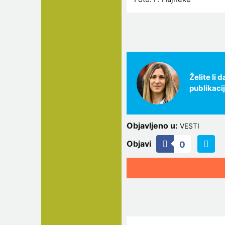
Želite li
publikaci
Objavljeno u:
VESTI
Objavi
0