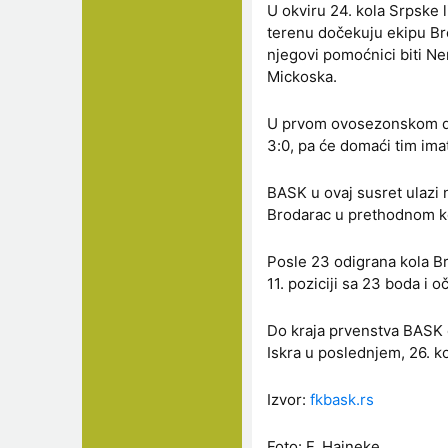
U okviru 24. kola Srpske
terenu dočekuju ekipu Br
njegovi pomoćnici biti Ne
Mickoska.
U prvom ovosezonskom due
3:0, pa će domaći tim ima
BASK u ovaj susret ulazi
Brodarac u prethodnom ko
Posle 23 odigrana kola B
11. poziciji sa 23 boda i
Do kraja prvenstva BASK ć
Iskra u poslednjem, 26. k
Izvor:
fkbask.rs
Foto: F. Hajneke