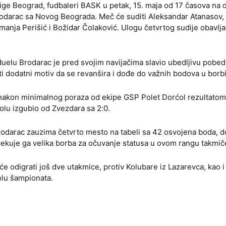
 lige Beograd, fudbaleri BASK u petak, 15. maja od 17 časova n
odarac sa Novog Beograda. Meč će suditi Aleksandar Atanasov,
manja Perišić i Božidar Čolaković. Ulogu četvrtog sudije obavlj
lu Brodarac je pred svojim navijačima slavio ubedljivu pobed
ti dodatni motiv da se revanšira i dođe do važnih bodova u borb
 nakon minimalnog poraza od ekipe GSP Polet Dorćol rezultatom 
lu izgubio od Zvezdara sa 2:0.
rodarac zauzima četvrto mesto na tabeli sa 42 osvojena boda, 
 očekuje ga velika borba za očuvanje statusa u ovom rangu takmič
e odigrati još dve utakmice, protiv Kolubare iz Lazarevca, kao i
olu šampionata.