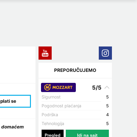
PREPORUČUJEMO
5/5
Sigurnost
5
Pogodnost plaćanja
5
Podrška
4
Tehnologija
5
 na domaćem
Pregled
Idi na sajt