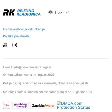
Srpski
Uslovi korišćenja veb lokacije
Politika privatnosti
E-mail:
info@bookmaker-ratings.rs
© https://Bookmaker-ratings.rs 2026
Pažljivo igraj. Kod priznaka zavisnosti, obratite se specijalisti.
Materijali sajta su namenjeni osobama starijim od 18 godina (18+)