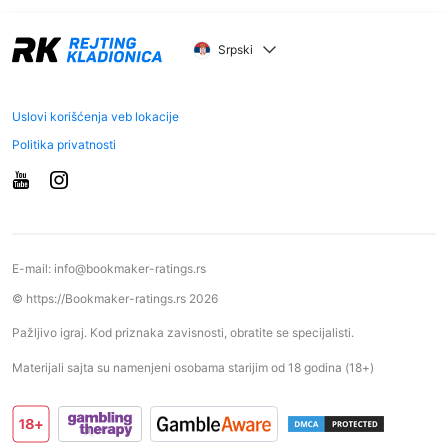
Srpski
Uslovi korišćenja veb lokacije
Politika privatnosti
E-mail:
info@bookmaker-ratings.rs
© https://Bookmaker-ratings.rs 2026
Pažljivo igraj. Kod priznaka zavisnosti, obratite se specijalisti.
Materijali sajta su namenjeni osobama starijim od 18 godina (18+)