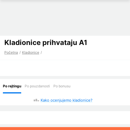
Kladionice prihvataju A1
Početna
Kladionice
Kako ocenjujemo kladionice?