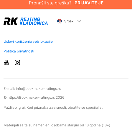
Pronašli ste grešku?
PRIJAVITE JE
Srpski
Uslovi korišćenja veb lokacije
Politika privatnosti
E-mail:
info@bookmaker-ratings.rs
© https://Bookmaker-ratings.rs 2026
Pažljivo igraj. Kod priznaka zavisnosti, obratite se specijalisti.
Materijali sajta su namenjeni osobama starijim od 18 godina (18+)