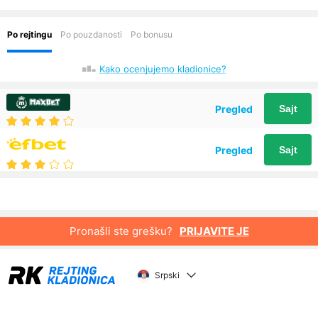
Kako ocenjujemo kladionice?
Pregled
Sajt
Pregled
Sajt
Pronašli ste grešku?
PRIJAVITE JE
Srpski