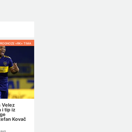
PROGNOZE «RK» TIMA
s Velez
i tip iz
ige
tefan Kovač
 avg