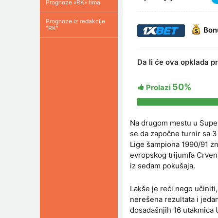
Prognoze «RK» tima
Prognoze iz redakcije
"RK"
Bon
Da li će ova opklada p
50%
Prolazi
Na drugom mestu u Superl
se da započne turnir sa 
Lige šampiona 1990/91 zna
evropskog trijumfa Crvena
iz sedam pokušaja.
Lakše je reći nego učini
nerešena rezultata i jedan
dosadašnjih 16 utakmica 