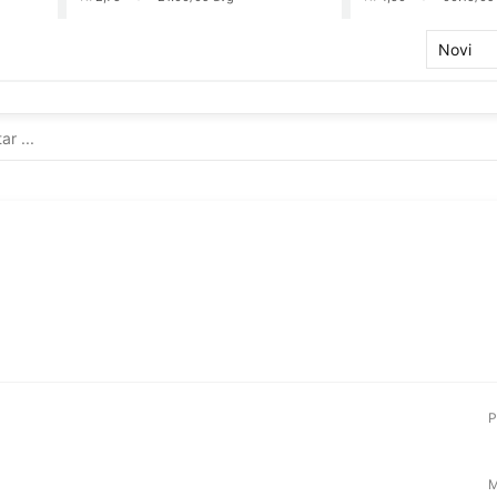
Novi
P
M