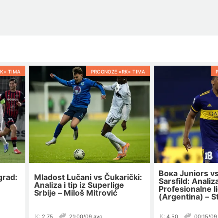
K» TIMA
PROGNOZE «RK» TIMA
Boкa Juniors v
grad:
Mladost Lučani vs Čukarički:
Sarsfild: Analiza 
Analiza i tip iz Superlige
Profesionalne l
Srbije – Miloš Mitrović
(Argentina) – S
K:
K:
21:00/09 avg
00:15/09