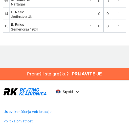
13
1
0
0
1
Naftagas
D. Nesic
14
1
0
0
1
Jedinstvo Ub
B. Rmus
15
1
0
0
1
Semendrija 1924
PRIJAVITE JE
Pronašli ste grešku?
Srpski
Uslovi korišćenja veb lokacije
Politika privatnosti