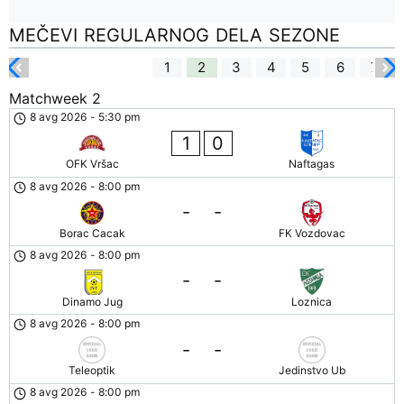
MEČEVI REGULARNOG DELA SEZONE
1
2
3
4
5
6
7
Matchweek 2
M
8 avg 2026
-
5:30 pm
1
0
OFK Vršac
Naftagas
8 avg 2026
-
8:00 pm
-
-
Borac Cacak
FK Vozdovac
8 avg 2026
-
8:00 pm
-
-
Dinamo Jug
Loznica
8 avg 2026
-
8:00 pm
-
-
Teleoptik
Jedinstvo Ub
8 avg 2026
-
8:00 pm