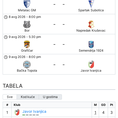
-
-
Metalac GM
Spartak Subotica
8 avg 2026
-
8:00 pm
-
-
Bor
Napredak Kruševac
9 avg 2026
-
5:30 pm
-
-
Grafičar
Semendrija 1924
9 avg 2026
-
8:00 pm
-
-
Bačka Topola
Javor Ivanjica
TABELA
Sve
Kod kuće
U gostima
#
Klub
M
GD
Pt
Javor Ivanjica
1
1
4
3