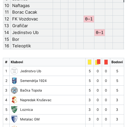
10
Naftagas
11
Borac Cacak
12
FK Vozdovac
0–1
13
Grafičar
14
Jedinstvo Ub
0–1
15
Bor
16
Teleoptik
#
Klubovi
Bodovi
1
Jedinstvo Ub
5
0
0
5
2
Semendrija 1924
5
0
0
5
3
Bačka Topola
5
0
0
5
4
Napredak Kruševac
3
0
0
3
5
Loznica
3
0
0
3
6
Metalac GM
3
0
0
3