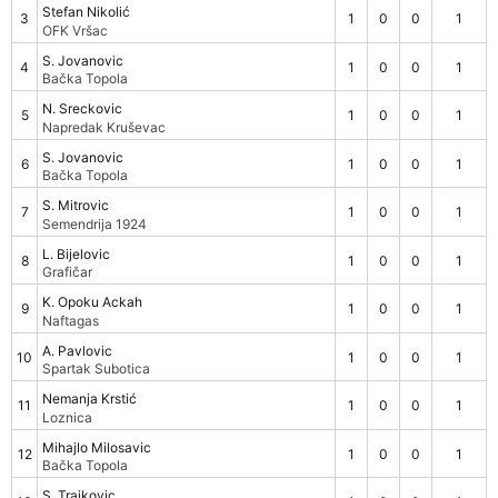
Stefan Nikolić
3
1
0
0
1
OFK Vršac
S. Jovanovic
4
1
0
0
1
Bačka Topola
N. Sreckovic
5
1
0
0
1
Napredak Kruševac
S. Jovanovic
6
1
0
0
1
Bačka Topola
S. Mitrovic
7
1
0
0
1
Semendrija 1924
L. Bijelovic
8
1
0
0
1
Grafičar
K. Opoku Ackah
9
1
0
0
1
Naftagas
A. Pavlovic
10
1
0
0
1
Spartak Subotica
Nemanja Krstić
11
1
0
0
1
Loznica
Mihajlo Milosavic
12
1
0
0
1
Bačka Topola
S. Trajkovic