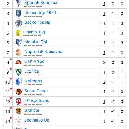
Spartak Subotica
2
1
3
3
Semendrija 1924
3
1
1
3
Bačka Topola
4
1
1
3
Dinamo Jug
5
1
1
3
Metalac GM
6
1
1
3
Napredak Kruševac
7
1
1
3
▲
OFK Vršac
8
2
0
3
▼
Loznica
9
1
0
1
▼
Naftagas
10
2
-1
1
▼
Borac Cacak
11
1
-1
0
▼
FK Vozdovac
12
1
-1
0
▼
Grafičar
13
1
-1
0
▼
Jedinstvo Ub
14
1
-1
0