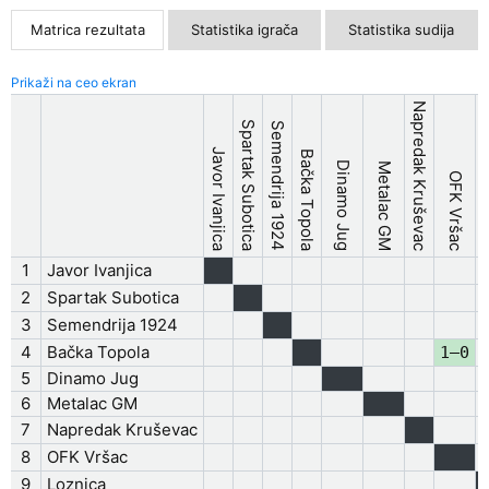
Matrica rezultata
Statistika igrača
Statistika sudija
Prikaži na ceo ekran
Napredak Kruševac
Spartak Subotica
Semendrija 1924
Javor Ivanjica
Bačka Topola
Dinamo Jug
Metalac GM
OFK Vršac
Lo
1
Javor Ivanjica
2
Spartak Subotica
3
Semendrija 1924
4
Bačka Topola
1–0
5
Dinamo Jug
6
Metalac GM
7
Napredak Kruševac
8
OFK Vršac
9
Loznica