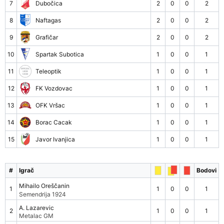
7
Dubočica
2
0
0
2
8
Naftagas
2
0
0
2
9
Grafičar
2
0
0
2
10
Spartak Subotica
1
0
0
1
11
Teleoptik
1
0
0
1
12
FK Vozdovac
1
0
0
1
13
OFK Vršac
1
0
0
1
14
Borac Cacak
1
0
0
1
15
Javor Ivanjica
1
0
0
1
#
Igrač
Bodovi
Mihailo Oreščanin
1
1
0
0
1
Semendrija 1924
A. Lazarevic
2
1
0
0
1
Metalac GM