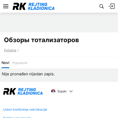
Обзоры тотализаторов
Početna
Novi
Popularne
Nije pronađen nijedan zapis.
Srpski
Uslovi korišćenja veb lokacije