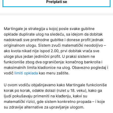
Martingale je strategija u kojoj posle svake gubitne
opklade duplirate ulog na sledeću, sa idejom da dobitak
nadoknadi sve prethodne gubitke i donese profit jednak
originalnom ulogu. Sistem zvuči matematički neodoljivo –
ako kvota nikad nije ispod 2.00, prvi dobitak vraća sve
uloge plus jedan jedinični profit. U praksi sistem ne
funkcioniše zbog dva ograničenja: konačnog bankrolla i
maksimalnih limita kladionice na ulog. Obavezno pogledaj i
vodič
limiti opklada
kao meru zaštite.
U ovom vodiču objašnjavamo kako Martingale funkcioniše
korak po korak, odakle dolazi (rulet u 18. veku), kako ga
ljudi pokušavaju primeniti na klađenju, kakvi su
matematički rizici, gde sistem konkretno propada – i koje
su zdravije alternative za upravljanje ulogom.