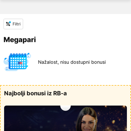
Filtri
Megapari
Nažalost, nisu dostupni bonusi
Najbolji bonusi iz RB-a