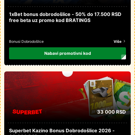
1xBet bonus dobrodošlice - 50% do 17.500 RSD
free beta uz promo kod BRATINGS
Bonusi Dobrodošlice
Više
Nabavi promotivni kod
33 000 RSD
Superbet Kazino Bonus Dobrodošlice 2026 -