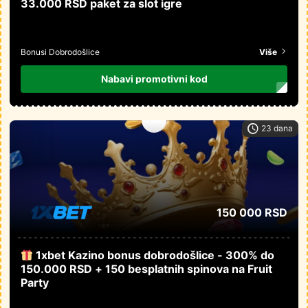
33.000 RSD paket za slot igre
Bonusi Dobrodošlice
Više
Nabavi promotivni kod
23 dana
150 000 RSD
1xbet Kazino bonus dobrodošlice - 300% do
150.000 RSD + 150 besplatnih spinova na Fruit
Party