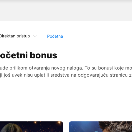
Direktan pristup
Početna
početni bonus
nude prilikom otvaranja novog naloga. To su bonusi koje mož
 još uvek nisu uplatili sredstva na odgovarajuću stranicu z