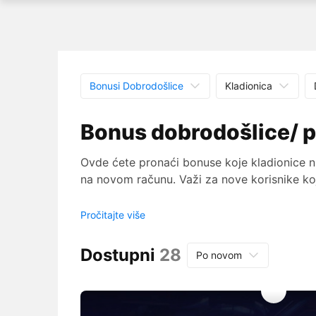
Bonusi Dobrodošlice
Kladionica
Bonus dobrodošlice/ 
Ovde ćete pronaći bonuse koje kladionice 
na novom računu. Važi za nove korisnike koji
Pročitajte više
Dostupni
28
Po novom