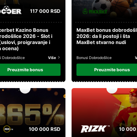
117 000 RSD
cerbet Kazino Bonus
MaxBet bonus dobrodošl
odošlice 2026 - Slot i
2026: da li postoji i šta
(uslovi, proigravanje i
MaxBet stvarno nudi
a ocena)
i Dobrodošlice
Više
Bonusi Dobrodošlice
V
Preuzmite bonus
Preuzmite bonus
100 000 RSD
10 000