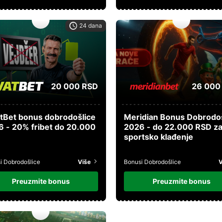
24 dana
20 000 RSD
26 000
tBet bonus dobrodošlice
Meridian Bonus Dobrodoš
 - 20% fribet do 20.000
2026 - do 22.000 RSD z
sportsko klađenje
i Dobrodošlice
Više
Bonusi Dobrodošlice
V
Preuzmite bonus
Preuzmite bonus