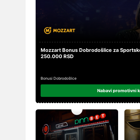
Mozzart Bonus Dobrodošlice za Sports
250.000 RSD
Bonusi Dobrodošlice
Nabavi promotivni 