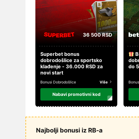
36 500 RSD
Superbet bonus
B
dobrodošlice za sportsko
dobr
klađenje - 36.000 RSD za
do 
novi start
Bonusi Dobrodošlice
Više
Bonus
Nabavi promotivni kod
Najbolji bonusi iz RB-a