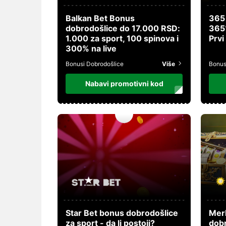
Balkan Bet Bonus
365
dobrodošlice do 17.000 RSD:
365
1.000 za sport, 100 spinova i
Prvi
300% na live
Bonusi Dobrodošlice
Više
Bonus
Nabavi promotivni kod
Star Bet bonus dobrodošlice
Mer
za sport - da li postoji?
dobr