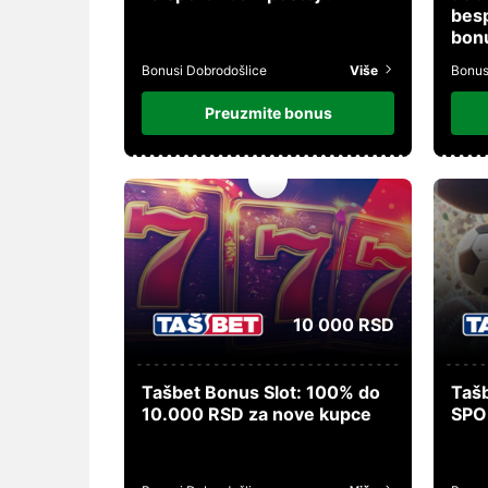
besp
bon
Bonusi Dobrodošlice
Više
Bonus
Preuzmite bonus
10 000 RSD
Tašbet Bonus Slot: 100% do
Taš
10.000 RSD za nove kupce
SPO