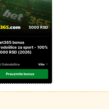
5000 RSD
et365 bonus
odošlice za sport - 100%
5000 RSD (2026)
i Dobrodošlice
Više
Preuzmite bonus