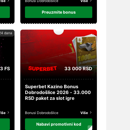
iše
Bonusi Dobrodošlice
Više
Preuzmite bonus
24 dana
3 FS
33 000 RSD
Superbet Kazino Bonus
Dobrodošlice 2026 - 33.000
RSD paket za slot igre
iše
Bonusi Dobrodošlice
Više
Nabavi promotivni kod