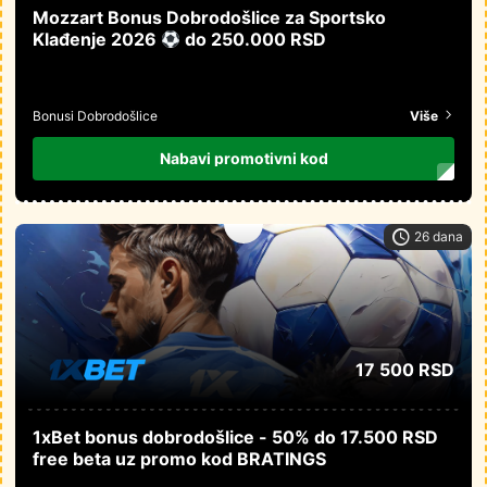
Mozzart Bonus Dobrodošlice za Sportsko
Klađenje 2026
do 250.000 RSD
Bonusi Dobrodošlice
Više
Nabavi promotivni kod
26 dana
17 500 RSD
1xBet bonus dobrodošlice - 50% do 17.500 RSD
free beta uz promo kod BRATINGS