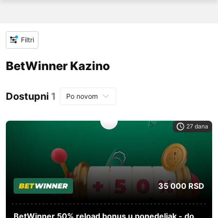
Filtri
BetWinner Kazino
Dostupni
1
Po novom
27 dana
35 000 RSD
BetWinner 50% reload bonus u ponedeljak - do