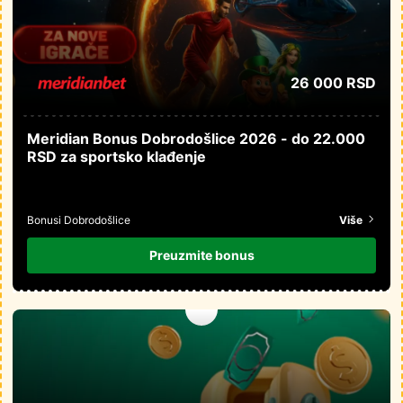
26 000 RSD
Meridian Bonus Dobrodošlice 2026 - do 22.000
RSD za sportsko klađenje
Bonusi Dobrodošlice
Više
Preuzmite bonus