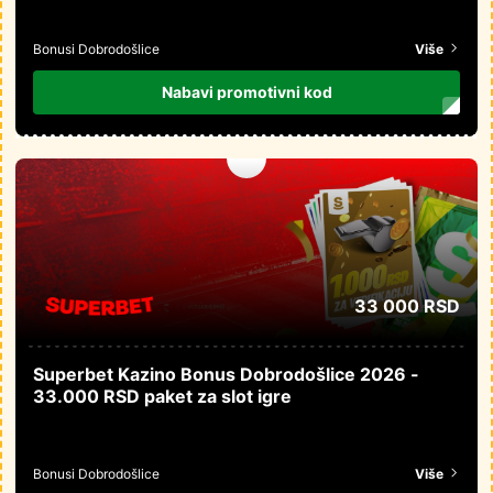
Bonusi Dobrodošlice
Više
Nabavi promotivni kod
33 000 RSD
Superbet Kazino Bonus Dobrodošlice 2026 -
33.000 RSD paket za slot igre
Bonusi Dobrodošlice
Više