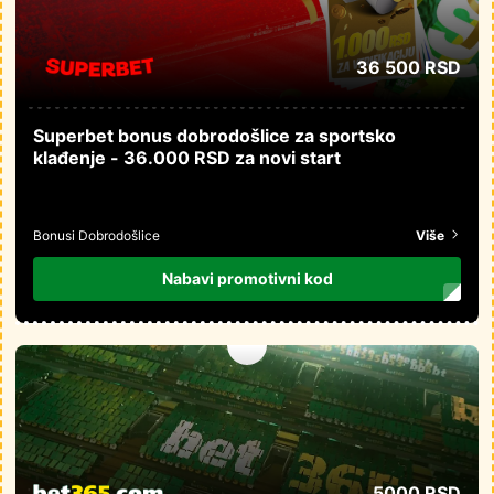
36 500 RSD
Superbet bonus dobrodošlice za sportsko
klađenje - 36.000 RSD za novi start
Bonusi Dobrodošlice
Više
Nabavi promotivni kod
5000 RSD