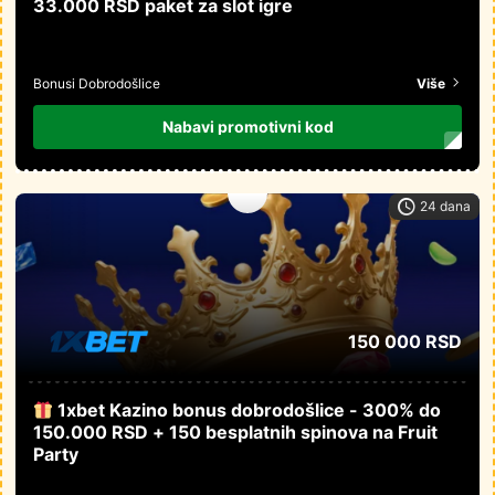
33.000 RSD paket za slot igre
Bonusi Dobrodošlice
Više
Nabavi promotivni kod
24 dana
150 000 RSD
1xbet Kazino bonus dobrodošlice - 300% do
150.000 RSD + 150 besplatnih spinova na Fruit
Party