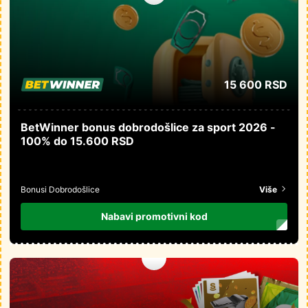
15 600 RSD
BetWinner bonus dobrodošlice za sport 2026 -
100% do 15.600 RSD
Bonusi Dobrodošlice
Više
Nabavi promotivni kod