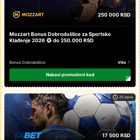
250 000 RSD
Mozzart Bonus Dobrodošlice za Sportsko
Klađenje 2026
do 250.000 RSD
Bonusi Dobrodošlice
Više
Nabavi promotivni kod
25 dana
17 500 RSD