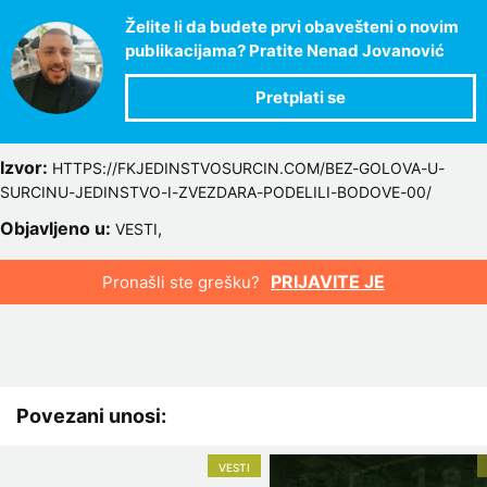
Želite li da budete prvi obavešteni o novim
publikacijama? Pratite Nenad Jovanović
Izvor:
HTTPS://FKJEDINSTVOSURCIN.COM/BEZ-GOLOVA-U-
SURCINU-JEDINSTVO-I-ZVEZDARA-PODELILI-BODOVE-00/
Objavljeno u:
,
VESTI
PRIJAVITE JE
Pronašli ste grešku?
Povezani unosi:
VESTI