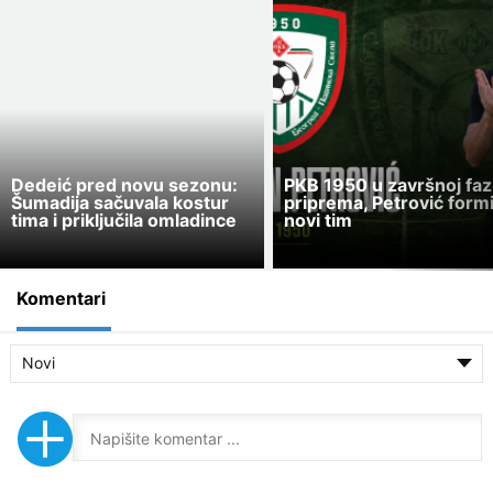
Dedeić pred novu sezonu:
PKB 1950 u završnoj faz
Šumadija sačuvala kostur
priprema, Petrović form
tima i priključila omladince
novi tim
Komentari
Novi