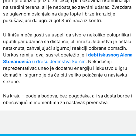
pretnje dolazilo je iz brzih akcija po bokovima i kombinacija
na sredini terena, ali je nedostajao završni udarac. Zvezdara
se uglavnom oslanjala na duge lopte i brze tranzicije,
pokušavajući da ugrozi gol Surčinaca iz kontri.
U finišu meča gosti su uspeli da stvore nekoliko poluprilika i
uputili par udaraca sa distance, ali mreža Jedinstva je ostala
netaknuta, zahvaljujući sigurnoj reakciji odbrane domaćih.
Uprkos remiju, ovaj susret obeležio je i
debi iskusnog Alena
Stevanovića
u dresu Jedinstva Surčin
. Nekadašnji
reprezentativac uneo je dodatnu energiju i iskustvo u igru
domaćih i sigurno je da će biti veliko pojačanje u nastavku
sezone.
Na kraju – podela bodova, bez pogodaka, ali sa dosta borbe i
obećavajućim momentima za nastavak prvenstva.