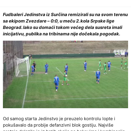
Fudbaleri Jedinstva iz Surčina remizirali su na svom terenu
sa ekipom Zvezdare – 0:0, u meču 2. kola Srpske lige
Beograd. Iako su domaći tokom većeg dela susreta imali
inicijativu, publika na tribinama nije dočekala pogodak.
Od samog starta Jedinstvo je preuzelo kontrolu lopte i
pokušavalo da probije defanzivni blok gostiju. Najviše