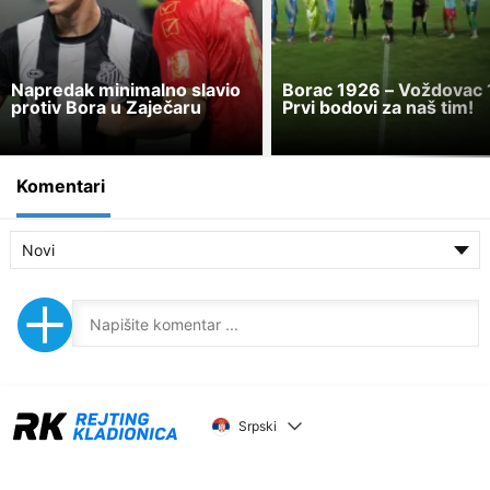
Napredak minimalno slavio
Borac 1926 – Voždovac 
protiv Bora u Zaječaru
Prvi bodovi za naš tim!
Komentari
Novi
Srpski