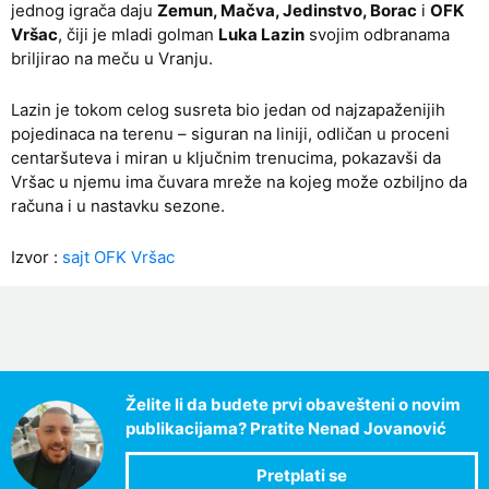
jednog igrača daju
Zemun, Mačva, Jedinstvo, Borac
i
OFK
Vršac
, čiji je mladi golman
Luka Lazin
svojim odbranama
briljirao na meču u Vranju.
Lazin je tokom celog susreta bio jedan od najzapaženijih
pojedinaca na terenu – siguran na liniji, odličan u proceni
centaršuteva i miran u ključnim trenucima, pokazavši da
Vršac u njemu ima čuvara mreže na kojeg može ozbiljno da
računa i u nastavku sezone.
Izvor :
sajt OFK Vršac
Želite li da budete prvi obavešteni o novim
publikacijama? Pratite Nenad Jovanović