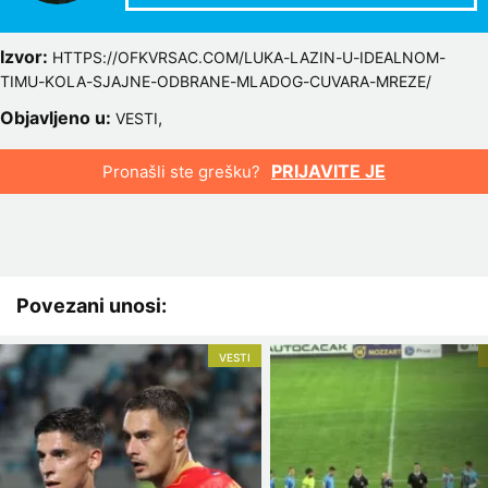
Izvor:
HTTPS://OFKVRSAC.COM/LUKA-LAZIN-U-IDEALNOM-
TIMU-KOLA-SJAJNE-ODBRANE-MLADOG-CUVARA-MREZE/
Objavljeno u:
,
VESTI
PRIJAVITE JE
Pronašli ste grešku?
Povezani unosi:
VESTI