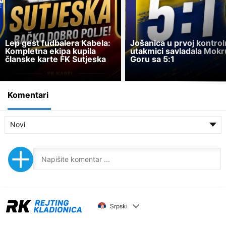
Lep gest fudbalera Kabela:
Jošanica u prvoj kontrol
Kompletna ekipa kupila
utakmici savladala Mokr
članske karte FK Sutjeska
Goru sa 5:1
Komentari
Novi
Srpski