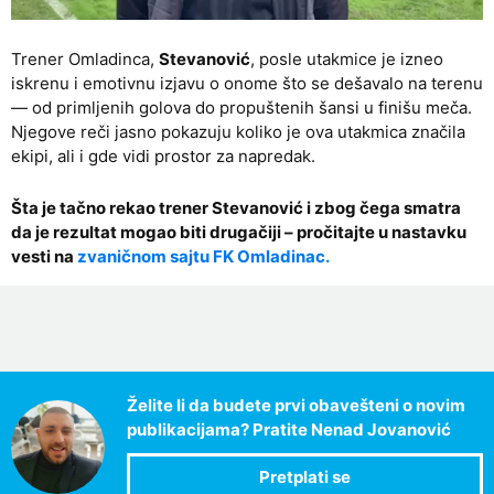
Trener Omladinca,
Stevanović
, posle utakmice je izneo
iskrenu i emotivnu izjavu o onome što se dešavalo na terenu
— od primljenih golova do propuštenih šansi u finišu meča.
Njegove reči jasno pokazuju koliko je ova utakmica značila
ekipi, ali i gde vidi prostor za napredak.
Šta je tačno rekao trener Stevanović i zbog čega smatra
da je rezultat mogao biti drugačiji – pročitajte u nastavku
vesti na
zvaničnom sajtu FK Omladinac.
Želite li da budete prvi obavešteni o novim
publikacijama? Pratite Nenad Jovanović