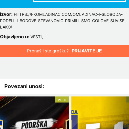
Izvor:
HTTPS://FKOMLADINAC.COM/OMLADINAC-I-SLOBODA-
PODELILI-BODOVE-STEVANOVIC-PRIMILI-SMO-GOLOVE-SUVISE-
LAKO/
Objavljeno u:
,
VESTI
PRIJAVITE JE
Pronašli ste grešku?
Povezani unosi:
VESTI