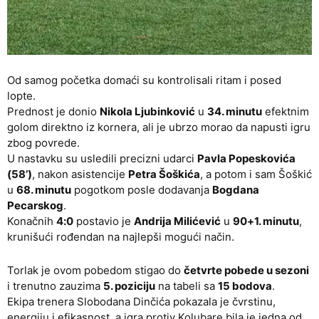
Od samog početka domaći su kontrolisali ritam i posed
lopte.
Prednost je donio
Nikola Ljubinković
u
34. minutu
efektnim
golom direktno iz kornera, ali je ubrzo morao da napusti igru
zbog povrede.
U nastavku su usledili precizni udarci
Pavla Popeskovića
(58’)
, nakon asistencije
Petra Šoškića
, a potom i sam Šoškić
u
68. minutu
pogotkom posle dodavanja
Bogdana
Pecarskog
.
Konačnih
4:0
postavio je
Andrija Milićević
u
90+1. minutu
,
krunišući rođendan na najlepši mogući način.
Torlak je ovom pobedom stigao do
četvrte pobede u sezoni
i trenutno zauzima
5. poziciju
na tabeli sa
15 bodova
.
Ekipa trenera Slobodana Dinčića pokazala je čvrstinu,
energiju i efikasnost, a igra protiv Kolubare bila je jedna od