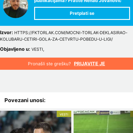
publikacijama? Pratite Nenad Jovanović
Izvor:
HTTPS://FKTORLAK.COM/MOCNI-TORLAK-DEKLASIRAO-
KOLUBARU-CETIRI-GOLA-ZA-CETVRTU-POBEDU-U-LIGI/
Objavljeno u:
,
VESTI
PRIJAVITE JE
Pronašli ste grešku?
Povezani unosi:
VESTI