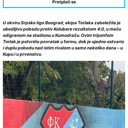
U okviru Srpske lige Beograd, ekipa Torlaka zabeležila je
ubedljivu pobedu protiv Kolubare rezultatom 4:0, u meču
odigranom na stadionu u Kumodražu. Ovim trijumfom
Torlak je potvrdio povratak u formu, dok je ujedno ostvario
i duplu pobedu nad istim rivalom u samo nekoliko dana – u
Kupu i u prvenstvu.