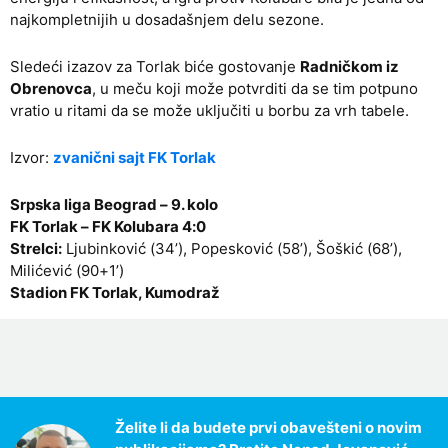
najkompletnijih u dosadašnjem delu sezone.
Sledeći izazov za Torlak biće gostovanje
Radničkom iz
Obrenovca
, u meču koji može potvrditi da se tim potpuno
vratio u ritami da se može uključiti u borbu za vrh tabele.
Izvor:
zvanični sajt FK Torlak
Srpska liga Beograd – 9. kolo
FK Torlak – FK Kolubara 4:0
Strelci:
Ljubinković (34’), Popesković (58’), Šoškić (68’),
Milićević (90+1’)
Stadion FK Torlak, Kumodraž
Želite li da budete prvi obavešteni o novim