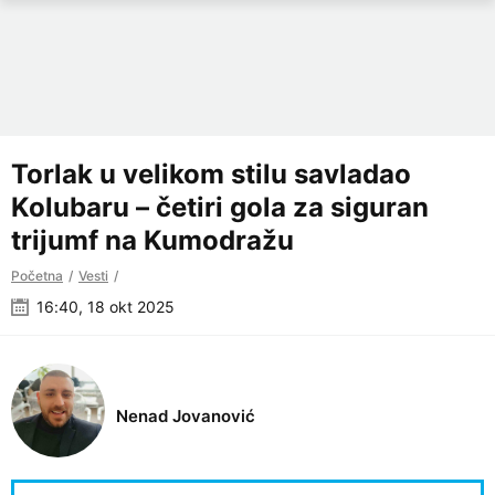
Torlak u velikom stilu savladao
Kolubaru – četiri gola za siguran
trijumf na Kumodražu
Početna
Vesti
16:40, 18 okt 2025
Nenad Jovanović