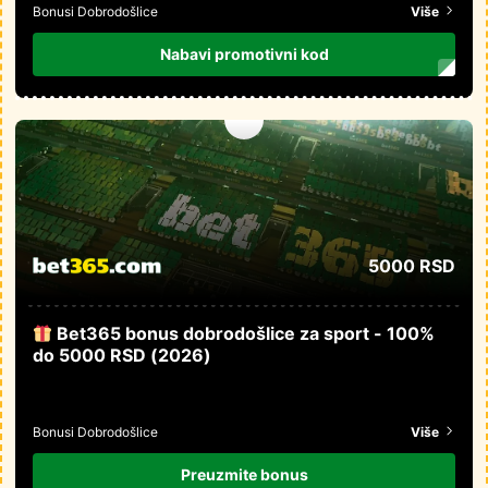
Bonusi Dobrodošlice
Više
Nabavi promotivni kod
5000 RSD
Bet365 bonus dobrodošlice za sport - 100%
do 5000 RSD (2026)
Bonusi Dobrodošlice
Više
Preuzmite bonus