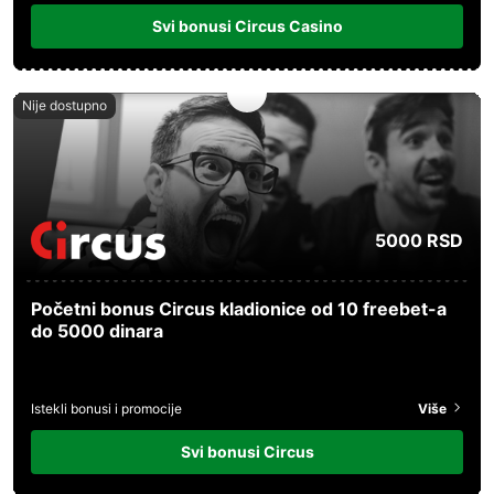
Svi bonusi Circus Casino
Nije dostupno
5000 RSD
Početni bonus Circus kladionice od 10 freebet-a
do 5000 dinara
Istekli bonusi i promocije
Više
Svi bonusi Circus