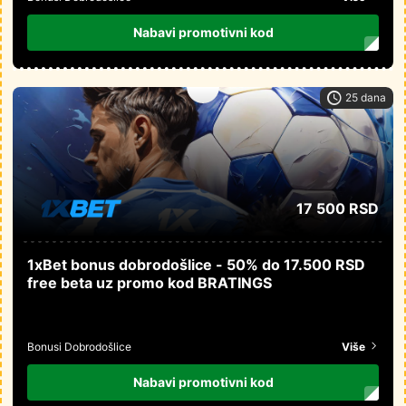
Nabavi promotivni kod
25 dana
17 500 RSD
1xBet bonus dobrodošlice - 50% do 17.500 RSD
free beta uz promo kod BRATINGS
Bonusi Dobrodošlice
Više
Nabavi promotivni kod