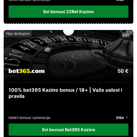
Svi bonusi 22Bet Kazino
Nije dostupno
50 €
100% bet365 Kazino bonus / 18+ | Važe uslovi i
pravila
Istekli bonusi i promocije
Više
Svi bonusi Bet365 Kazino