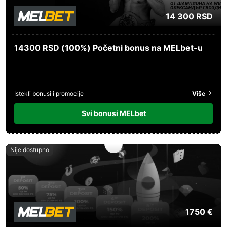
14 300 RSD
14300 RSD (100%) Početni bonus na MELbet-u
Istekli bonusi i promocije
Više
Svi bonusi MELbet
Nije dostupno
1750 €