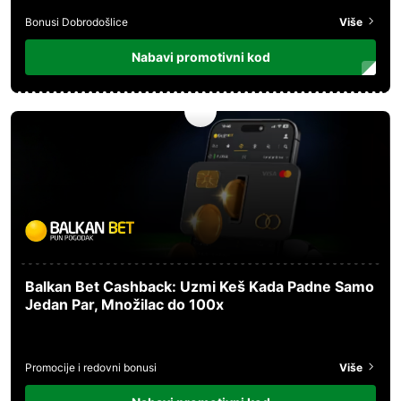
Bonusi Dobrodošlice
Više
Nabavi promotivni kod
Balkan Bet Cashback: Uzmi Keš Kada Padne Samo
Jedan Par, Množilac do 100x
Promocije i redovni bonusi
Više