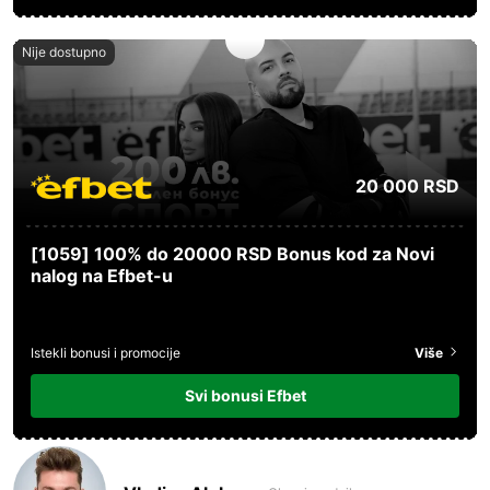
Nije dostupno
20 000 RSD
[1059] 100% do 20000 RSD Bonus kod za Novi
nalog na Efbet-u
Istekli bonusi i promocije
Više
Svi bonusi Efbet