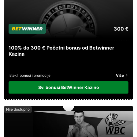
300 €
100% do 300 € Početni bonus od Betwinner
Kazina
Istekli bonusi i promocije
Više
Svi bonusi BetWinner Kazino
Nije dostupno