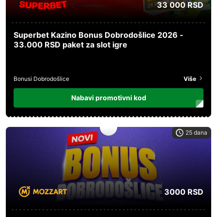
33 000 RSD
Superbet Kazino Bonus Dobrodošlice 2026 -
33.000 RSD paket za slot igre
Bonusi Dobrodošlice
Više
Nabavi promotivni kod
25 dana
3000 RSD