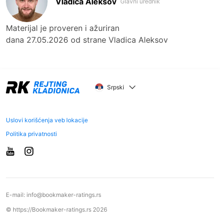
Vladica Aleksov
Glavni urednik
Materijal je proveren i ažuriran
dana 27.05.2026 od strane Vladica Aleksov
Srpski
Uslovi korišćenja veb lokacije
Politika privatnosti
E-mail:
info@bookmaker-ratings.rs
© https://Bookmaker-ratings.rs 2026