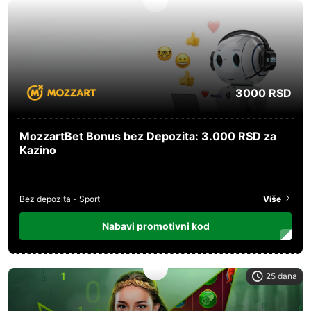
3000 RSD
MozzartBet Bonus bez Depozita: 3.000 RSD za
Kazino
Bez depozita - Sport
Više
Nabavi promotivni kod
25 dana