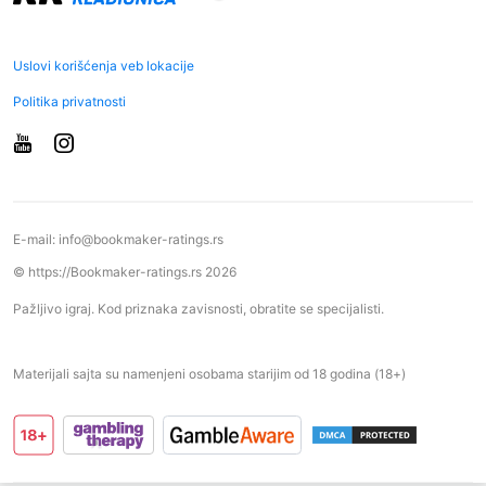
Uslovi korišćenja veb lokacije
Politika privatnosti
E-mail:
info@bookmaker-ratings.rs
© https://Bookmaker-ratings.rs 2026
Pažljivo igraj. Kod priznaka zavisnosti, obratite se specijalisti.
Materijali sajta su namenjeni osobama starijim od 18 godina (18+)