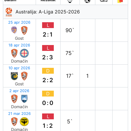
Australija: A-Liga 2025-2026
25 apr 2026
L
90`
2:1
Gost
18 apr 2026
L
75`
2:3
Domaćin
10 apr 2026
D
17`
1
2:2
Gost
2 apr 2026
D
0:0
Domaćin
21 mar 2026
L
5`
1:2
Domaćin