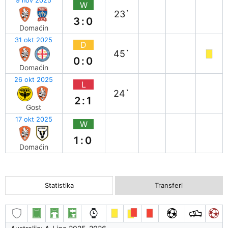
9 nov 2025
W
23`
3:0
Domaćin
31 okt 2025
D
45`
0:0
Domaćin
26 okt 2025
L
24`
2:1
Gost
17 okt 2025
W
1:0
Domaćin
Statistika
Transferi