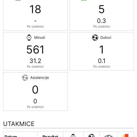
18
5
-
0.3
Po utakmici
Po utakmici
Minuti
Golovi
561
1
31.2
0.1
Po utakmici
Po utakmici
Asistencije
0
0
Po utakmici
UTAKMICE
Datum
Rezultat