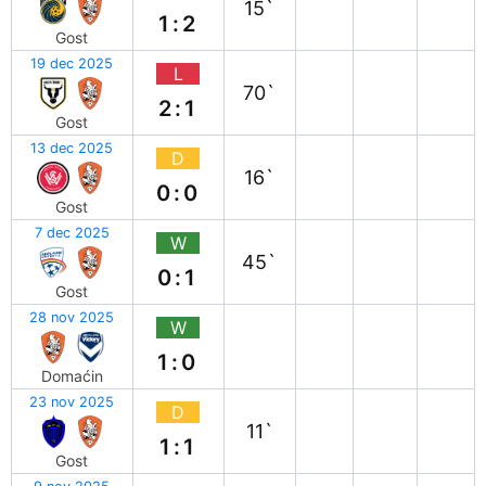
15`
1:2
Gost
19 dec 2025
L
70`
2:1
Gost
13 dec 2025
D
16`
0:0
Gost
7 dec 2025
W
45`
0:1
Gost
28 nov 2025
W
1:0
Domaćin
23 nov 2025
D
11`
1:1
Gost