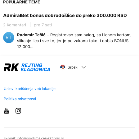
POPULARNE TEME
AdmiralBet bonus dobrodošlice do preko 300.000 RSD
2 Komentari
pre 7 sati
Radomir Tešić
– Registrovao sam nalog, sa Licnom kartom,
RT
slikanje lica i sve to, jer je po zakonu tako, i dobio BONUS
12.000…
Srpski
Uslovi korišćenja veb lokacije
Politika privatnosti
E-mail:
info@bookmaker-ratings.rs