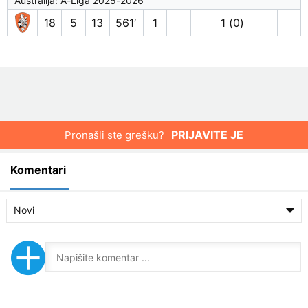
Australija: A-Liga 2025-2026
18
5
13
561′
1
1 (0)
PRIJAVITE JE
Pronašli ste grešku?
Komentari
Novi