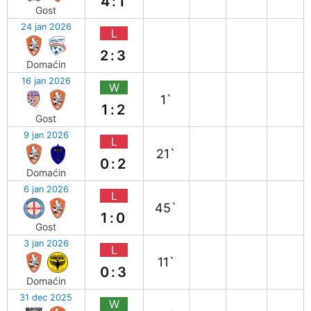
4:1
Gost
24 jan 2026
L
2:3
Domaćin
16 jan 2026
W
1`
1:2
Gost
9 jan 2026
L
21`
0:2
Domaćin
6 jan 2026
L
45`
1:0
Gost
3 jan 2026
L
11`
0:3
Domaćin
31 dec 2025
W