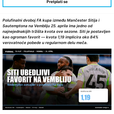
Polufinalni dvoboj FA kupa između Mančester Sitija i
Sautemptona na Vembliju 25. aprila ima jedno od
najnejednakijih tržišta kvota ove sezone. Siti je postavljen
kao ogroman favorit — kvota 1,19 implicira oko 84%
verovatnoće pobede u regularnom delu meča.