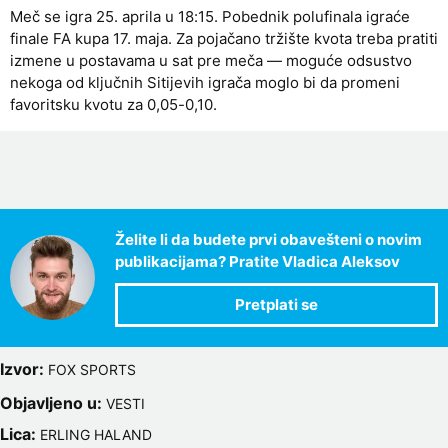
Meč se igra 25. aprila u 18:15. Pobednik polufinala igraće
finale FA kupa 17. maja. Za pojačano tržište kvota treba pratiti
izmene u postavama u sat pre meča — moguće odsustvo
nekoga od ključnih Sitijevih igrača moglo bi da promeni
favoritsku kvotu za 0,05-0,10.
Želite li da budete prvi obavešteni o novim
publikacijama? Pratite Vladica Aleksov
Izvor:
FOX SPORTS
Objavljeno u:
VESTI
Lica:
ERLING HALAND