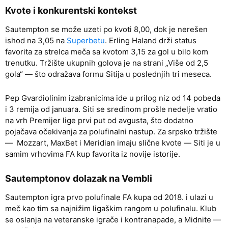
Kvote i konkurentski kontekst
Sautempton se može uzeti po kvoti 8,00, dok je nerešen
ishod na 3,05 na
Superbetu
. Erling Haland drži status
favorita za strelca meča sa kvotom 3,15 za gol u bilo kom
trenutku. Tržište ukupnih golova je na strani „Više od 2,5
gola“ — što odražava formu Sitija u poslednjih tri meseca.
Pep Gvardiolinim izabranicima ide u prilog niz od 14 pobeda
i 3 remija od januara. Siti se sredinom prošle nedelje vratio
na vrh Premijer lige prvi put od avgusta, što dodatno
pojačava očekivanja za polufinalni nastup. Za srpsko tržište
— Mozzart, MaxBet i Meridian imaju slične kvote — Siti je u
samim vrhovima FA kup favorita iz novije istorije.
Sautemptonov dolazak na Vembli
Sautempton igra prvo polufinale FA kupa od 2018. i ulazi u
meč kao tim sa najnižim ligaškim rangom u polufinalu. Klub
se oslanja na veteranske igrače i kontranapade, a Midnite —