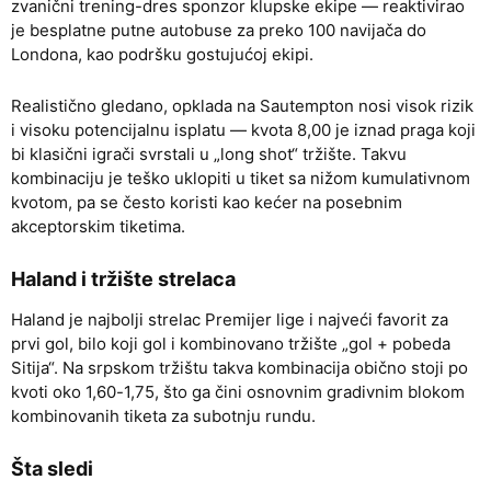
zvanični trening-dres sponzor klupske ekipe — reaktivirao
je besplatne putne autobuse za preko 100 navijača do
Londona, kao podršku gostujućoj ekipi.
Realistično gledano, opklada na Sautempton nosi visok rizik
i visoku potencijalnu isplatu — kvota 8,00 je iznad praga koji
bi klasični igrači svrstali u „long shot“ tržište. Takvu
kombinaciju je teško uklopiti u tiket sa nižom kumulativnom
kvotom, pa se često koristi kao kećer na posebnim
akceptorskim tiketima.
Haland i tržište strelaca
Haland je najbolji strelac Premijer lige i najveći favorit za
prvi gol, bilo koji gol i kombinovano tržište „gol + pobeda
Sitija“. Na srpskom tržištu takva kombinacija obično stoji po
kvoti oko 1,60-1,75, što ga čini osnovnim gradivnim blokom
kombinovanih tiketa za subotnju rundu.
Šta sledi