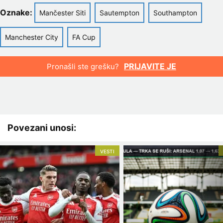
Oznake:
Mančester Siti
Sautempton
Southampton
Manchester City
FA Cup
PRIJAVITE JE
Pronašli ste grešku?
Povezani unosi:
VESTI