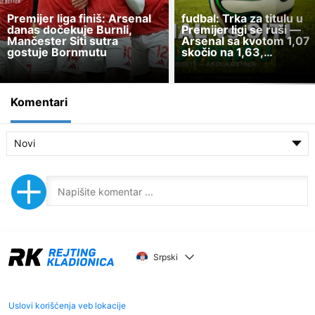
Premijer liga finiš: Arsenal
fudbal: Trka za titulu u
danas dočekuje Burnli,
Premijer ligi se ruši —
Mančester Siti sutra
Arsenal sa kvotom 1,07
gostuje Bornmutu
skočio na 1,63,…
Komentari
Novi
Srpski
Uslovi korišćenja veb lokacije