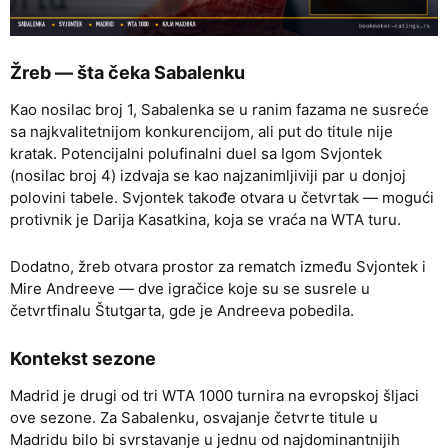
Žreb — šta čeka Sabalenku
Kao nosilac broj 1, Sabalenka se u ranim fazama ne susreće
sa najkvalitetnijom konkurencijom, ali put do titule nije
kratak. Potencijalni polufinalni duel sa Igom Svjontek
(nosilac broj 4) izdvaja se kao najzanimljiviji par u donjoj
polovini tabele. Svjontek takođe otvara u četvrtak — mogući
protivnik je Darija Kasatkina, koja se vraća na WTA turu.
Dodatno, žreb otvara prostor za rematch između Svjontek i
Mire Andreeve — dve igračice koje su se susrele u
četvrtfinalu Štutgarta, gde je Andreeva pobedila.
Kontekst sezone
Madrid je drugi od tri WTA 1000 turnira na evropskoj šljaci
ove sezone. Za Sabalenku, osvajanje četvrte titule u
Madridu bilo bi svrstavanje u jednu od najdominantnijih