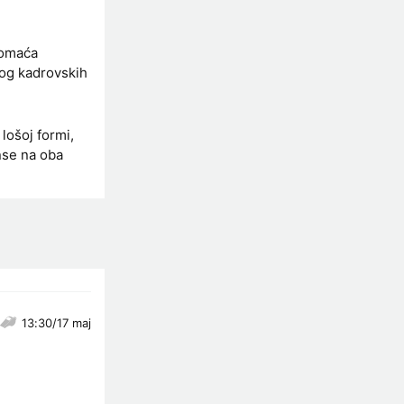
domaća
zbog kadrovskih
lošoj formi,
nse na oba
13:30/17 maj