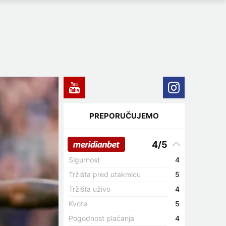
PREPORUČUJEMO
4/5
Sigurnost
4
Tržišta pred utakmicu
5
Tržišta uživo
4
Kvote
5
Pogodnost plaćanja
4