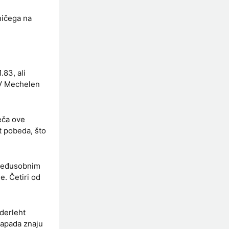
ničega na
83, ali
KV Mechelen
eča ove
t pobeda, što
 međusobnim
e. Četiri od
nderleht
napada znaju