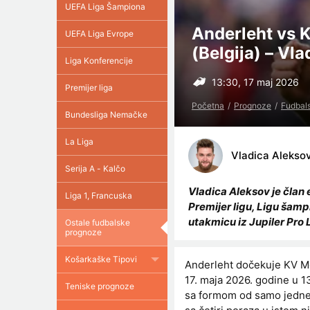
UEFA Liga Šampiona
Anderleht vs K
UEFA Liga Evrope
(Belgija) – Vl
Liga Konferencije
13:30, 17 maj 2026
Premijer liga
Početna
Prognoze
Fudbal
Bundesliga Nemačke
La Liga
Vladica Alekso
Serija A - Kalčo
Vladica Aleksov je član 
Liga 1, Francuska
Premijer ligu, Ligu šamp
utakmicu iz Jupiler Pro
Ostale fudbalske
prognoze
Košarkaške Tipovi
Anderleht dočekuje KV Me
17. maja 2026. godine u 1
Teniske prognoze
sa formom od samo jedne 