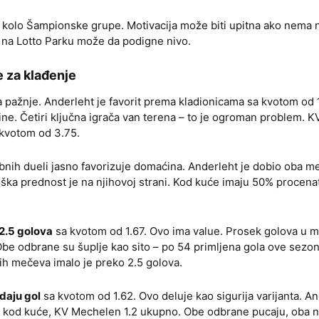
e kolo Šampionske grupe. Motivacija može biti upitna ako nema 
a na Lotto Parku može da podigne nivo.
 za klađenje
pažnje. Anderleht je favorit prema kladionicama sa kvotom od 1.
ine. Četiri ključna igrača van terena – to je ogroman problem. 
 kvotom od 3.75.
bnih dueli jasno favorizuje domaćina. Anderleht je dobio oba m
ška prednost je na njihovoj strani. Kod kuće imaju 50% procena
2.5 golova
sa kvotom od 1.67. Ovo ima value. Prosek golova u
be odbrane su šuplje kao sito – po 54 primljena gola ove sezon
h mečeva imalo je preko 2.5 golova.
daju gol
sa kvotom od 1.62. Ovo deluje kao siguriјa varijanta. A
a kod kuće, KV Mechelen 1.2 ukupno. Obe odbrane pucaju, oba 