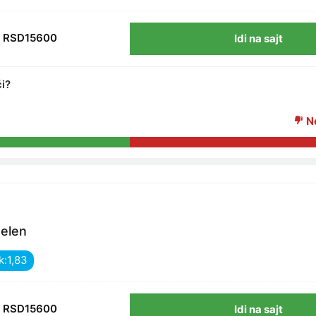
RSD15600
Idi na sajt
ći?
Ne
elen
k:
RSD15600
Idi na sajt