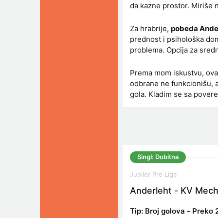
da kazne prostor. Miriše 
Za hrabrije,
pobeda Ande
prednost i psihološka domi
problema. Opcija za sredn
Prema mom iskustvu, ovak
odbrane ne funkcionišu, a
gola. Kladim se sa pover
Singl: Dobitna
Jupiler Pro Liga
Anderleht - KV Mech
Tip: Broj golova - Preko 