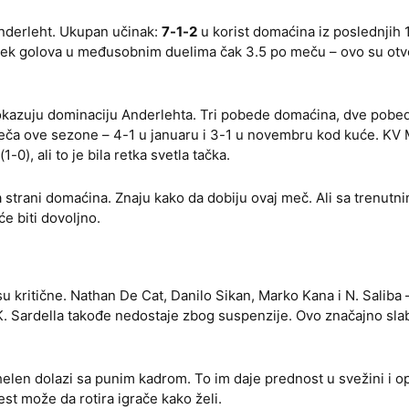
 Anderleht. Ukupan učinak:
7-1-2
u korist domaćina iz poslednjih 
osek golova u međusobnim duelima čak 3.5 po meču – ovo su ot
kazuju dominaciju Anderlehta. Tri pobede domaćina, dve pobed
eča ove sezone – 4-1 u januaru i 3-1 u novembru kod kuće. KV
0), ali to je bila retka svetla tačka.
 strani domaćina. Znaju kako da dobiju ovaj meč. Ali sa trenut
e biti dovoljno.
 kritične. Nathan De Cat, Danilo Sikan, Marko Kana i N. Saliba – 
K. Sardella takođe nedostaje zbog suspenzije. Ovo značajno sla
elen dolazi sa punim kadrom. To im daje prednost u svežini i o
st može da rotira igrače kako želi.