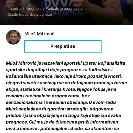
Početna
Prognoze
Fudbalske prognoze
Ostale fudbalske prognoze
Miloš Mitrović
Miloš Mitrović je nezavisni sportski tipster koji analizira
sportske događaje i daje prognoze za fudbalske i
košarkaške utakmice. Iako nije široko poznat javnosti,
njegovi saveti zasnivaju se na detaljnom praćenju forme
ekipa, statistike i kretanja kvota. Njegov fokus je na
realnim i racionalnim prognozama, bez
senzacionalizma i nerealnih obećanja. U svom radu
Miloš naglašava dugoročnu strategiju, odgovoran
pristup i jasno objašnjenje razloga koji stoje iza svake
prognoze. Cilj mu je da čitaocima pruži informativan
uvid u mečeve i potencijalne ishode, sa akcentom na