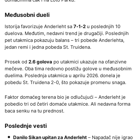
Međusobni dueli
Istorija favorizuje Anderleht sa
7-1-2
u poslednjih 10
duelova. Međutim, nedavni trend je drugačiji. Poslednjih
pet utakmica pokazuju balans – tri pobede Anderlehta,
jedan remi i jedna pobeda St. Truidena.
Prosek od
2.6 golova
po utakmici ukazuje na ofanzivne
mečeve. Oba tima redovno postižu golove u međusobnim
duelima. Poslednja utakmica u aprilu 2026. donela je
pobedu St. Truidena 2-0, što pokazuje promenu snaga.
Faktor domaćeg terena bio je odlučujući – Anderleht je
pobedio tri od četiri domaće utakmice. Ali nedavna forma
baca senku na tu prednost.
Poslednje vesti
Danilo Sikan upitan za Anderleht
– Napadač nije igrao