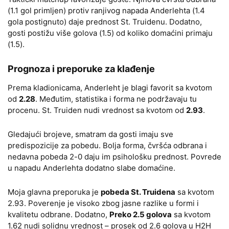
(1.1 gol primljen) protiv ranjivog napada Anderlehta (1.4
gola postignuto) daje prednost St. Truidenu. Dodatno,
gosti postižu više golova (1.5) od koliko domaćini primaju
(1.5).
Prognoza i preporuke za klađenje
Prema kladionicama, Anderleht je blagi favorit sa kvotom
od
2.28
. Međutim, statistika i forma ne podržavaju tu
procenu. St. Truiden nudi vrednost sa kvotom od
2.93
.
Gledajući brojeve, smatram da gosti imaju sve
predispozicije za pobedu. Bolja forma, čvršća odbrana i
nedavna pobeda 2-0 daju im psihološku prednost. Povrede
u napadu Anderlehta dodatno slabe domaćine.
Moja glavna preporuka je
pobeda St. Truidena
sa kvotom
2.93. Poverenje je visoko zbog jasne razlike u formi i
kvalitetu odbrane. Dodatno,
Preko 2.5 golova
sa kvotom
1.62 nudi solidnu vrednost – prosek od 2.6 golova u H2H