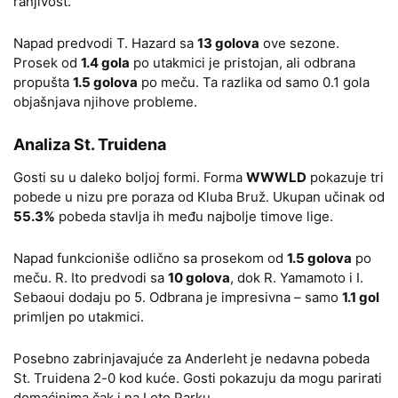
ranjivost.
Napad predvodi T. Hazard sa
13 golova
ove sezone.
Prosek od
1.4 gola
po utakmici je pristojan, ali odbrana
propušta
1.5 golova
po meču. Ta razlika od samo 0.1 gola
objašnjava njihove probleme.
Analiza St. Truidena
Gosti su u daleko boljoj formi. Forma
WWWLD
pokazuje tri
pobede u nizu pre poraza od Kluba Bruž. Ukupan učinak od
55.3%
pobeda stavlja ih među najbolje timove lige.
Napad funkcioniše odlično sa prosekom od
1.5 golova
po
meču. R. Ito predvodi sa
10 golova
, dok R. Yamamoto i I.
Sebaoui dodaju po 5. Odbrana je impresivna – samo
1.1 gol
primljen po utakmici.
Posebno zabrinjavajuće za Anderleht je nedavna pobeda
St. Truidena 2-0 kod kuće. Gosti pokazuju da mogu parirati
domaćinima čak i na Loto Parku.