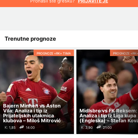
Pronašli ste grešku?
PRIJAVITE JE
Trenutne prognoze
PROGNOZE «RK» TIMA
PROGNOZE «RK»
Bajern Minhen vs Aston
Vila: Analiza i tip iz
Midlsbro vs FK Reksem:
Prijateljskih utakmica
Analiza i tip iz Liga kupa
klubova – Miloš Mitrović
(Engleska) – Stefan Kov
K:
K:
14:00
21:00