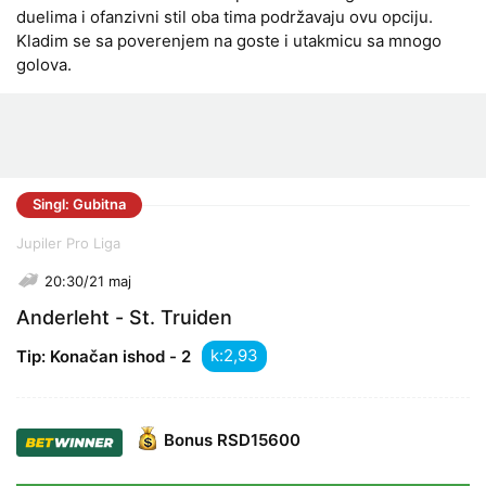
duelima i ofanzivni stil oba tima podržavaju ovu opciju.
Kladim se sa poverenjem na goste i utakmicu sa mnogo
golova.
Singl: Gubitna
Jupiler Pro Liga
20:30/21 maj
Anderleht - St. Truiden
k:
Tip: Konačan ishod - 2
Bonus
RSD15600