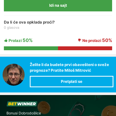
Idi na sajt
Da li će ova opklada proći?
0 glasova
50%
50%
Prolazi
Ne prolazi
Želite li da budete prvi obavešteni o sveže
prognoze? Pratite Miloš Mitrović
Bonusi Dobrodošlice