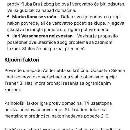
protiv Kluba Bruž zbog bolova i verovatno će biti odsutan.
Veliki gubitak za napad domaćina.
Marko Kana se vraća
– Defanzivac je ponovo u grupi
nakon povrede, ali će verovatno početi sa klupe. Njegova
iskustva bi mogla pomoći u drugom poluvremenu.
Jari Verschaeren neizvestan
– Vezista je propustio
poslednje dve utakmice zbog problema sa zadnjom
lozom. Status će biti poznat pred meč.
Ključni faktori
Povrede u napadu Anderlehta su kritične. Odsustvo Sikana
i neizvesnost oko Verschaerena slabe ofanzivne opcije.
Trener B. Hasi mora pronaći rešenja sa ograničenim
kadrom.
Psihološki faktor igra protiv domaćina. Tri uzastopna
poraza uništavaju poverenje. St. Truiden dolazi sa
mentalnom prednošću nakon nedavne pobede 2-0.
Taktički matchup favorizuje goste. Njihova čvrsta odbrana