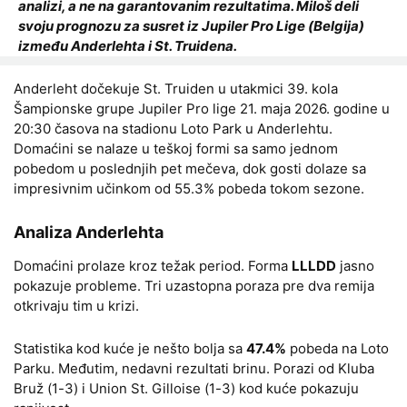
analizi, a ne na garantovanim rezultatima. Miloš deli
svoju prognozu za susret iz Jupiler Pro Lige (Belgija)
između Anderlehta i St. Truidena.
Anderleht dočekuje St. Truiden u utakmici 39. kola
Šampionske grupe Jupiler Pro lige 21. maja 2026. godine u
20:30 časova na stadionu Loto Park u Anderlehtu.
Domaćini se nalaze u teškoj formi sa samo jednom
pobedom u poslednjih pet mečeva, dok gosti dolaze sa
impresivnim učinkom od 55.3% pobeda tokom sezone.
Analiza Anderlehta
Domaćini prolaze kroz težak period. Forma
LLLDD
jasno
pokazuje probleme. Tri uzastopna poraza pre dva remija
otkrivaju tim u krizi.
Statistika kod kuće je nešto bolja sa
47.4%
pobeda na Loto
Parku. Međutim, nedavni rezultati brinu. Porazi od Kluba
Bruž (1-3) i Union St. Gilloise (1-3) kod kuće pokazuju