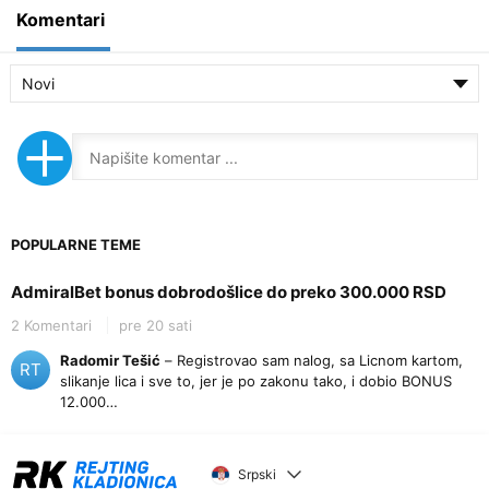
Komentari
Novi
POPULARNE TEME
AdmiralBet bonus dobrodošlice do preko 300.000 RSD
2 Komentari
pre 20 sati
Radomir Tešić
– Registrovao sam nalog, sa Licnom kartom,
RT
slikanje lica i sve to, jer je po zakonu tako, i dobio BONUS
12.000…
Srpski