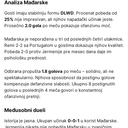
Analiza Mađarske
Gosti imaju stabilniju formu
DLWD
. Procenat pobeda od
25%
nije impresivan, ali njihov napadački učinak jeste.
Prosečno
2.0 gola
po meču pokazuje ofanzivnu moć.
Mađarska je neporažena u tri od poslednjih četiri utakmice.
Remi 2-2 sa Portugalom u gostima dokazuje njihov kvalitet.
Pobeda 2-0 protiv Jermenije pre mesec dana daje im
psihološku prednost.
Odbrana propušta
1.8 golova
po meču – solidno, ali ne
spektakularno. Njihova sposobnost da postignu golove
kompenzuje defanzivne slabosti. Ukupno 8 postignutih
golova u poslednjih 4 meča govori o konstantnoj
ofanzivnoj pretnji.
Međusobni dueli
Istorija je jasna. Ukupan učinak
0-0-1
u korist Mađarske.
Jermenija nikada nije pobedila Mađarsku u zvaničnim