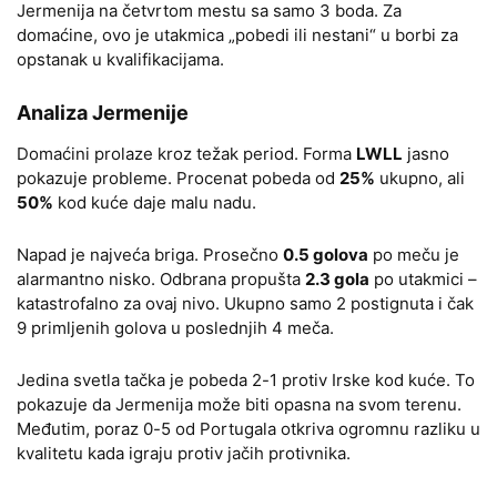
Jermenija na četvrtom mestu sa samo 3 boda. Za
domaćine, ovo je utakmica „pobedi ili nestani“ u borbi za
opstanak u kvalifikacijama.
Analiza Jermenije
Domaćini prolaze kroz težak period. Forma
LWLL
jasno
pokazuje probleme. Procenat pobeda od
25%
ukupno, ali
50%
kod kuće daje malu nadu.
Napad je najveća briga. Prosečno
0.5 golova
po meču je
alarmantno nisko. Odbrana propušta
2.3 gola
po utakmici –
katastrofalno za ovaj nivo. Ukupno samo 2 postignuta i čak
9 primljenih golova u poslednjih 4 meča.
Jedina svetla tačka je pobeda 2-1 protiv Irske kod kuće. To
pokazuje da Jermenija može biti opasna na svom terenu.
Međutim, poraz 0-5 od Portugala otkriva ogromnu razliku u
kvalitetu kada igraju protiv jačih protivnika.