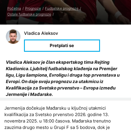
Početna
Prognoze
Fudbalske prognoze
Ostale fudbalske prognoze
Vladica Aleksov
Vladica Aleksov je član ekspertskog tima Rejting
Kladionica. Ljubitelj fudbalskog klađenja na Premijer
ligu, Ligu šampiona, Evroligu i druga top prvenstava u
Evropi. On daje svoju prognozu za utakmicu iz
Kvalifikacija za Svetsko prvenstvo – Evropa između
Jermenije i Mađarske.
Jermenija dočekuje Mađarsku u ključnoj utakmici
kvalifikacija za Svetsko prvenstvo 2026. godine 13.
novembra 2025. u 18:00 časova. Mađarska trenutno
zauzima drugo mesto u Grupi F sa 5 bodova, dok je