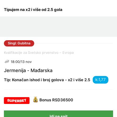
Tipujem na x2 i više od 2.5 gola
Singl: Gubitna
Kvalifikacije za Svetsko prvenstvo – Evropa
18:00/13 nov
Jermenija - Mađarska
k:
Tip: Konačan ishod i broj golova - x2 i više 2.5
Bonus
RSD36500
Idi na sajt