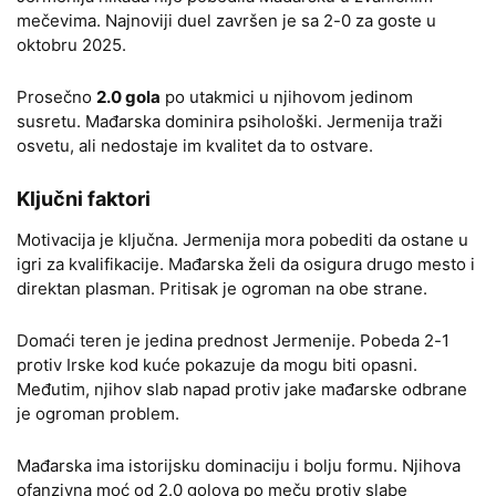
mečevima. Najnoviji duel završen je sa 2-0 za goste u
oktobru 2025.
Prosečno
2.0 gola
po utakmici u njihovom jedinom
susretu. Mađarska dominira psihološki. Jermenija traži
osvetu, ali nedostaje im kvalitet da to ostvare.
Ključni faktori
Motivacija je ključna. Jermenija mora pobediti da ostane u
igri za kvalifikacije. Mađarska želi da osigura drugo mesto i
direktan plasman. Pritisak je ogroman na obe strane.
Domaći teren je jedina prednost Jermenije. Pobeda 2-1
protiv Irske kod kuće pokazuje da mogu biti opasni.
Međutim, njihov slab napad protiv jake mađarske odbrane
je ogroman problem.
Mađarska ima istorijsku dominaciju i bolju formu. Njihova
ofanzivna moć od 2.0 golova po meču protiv slabe