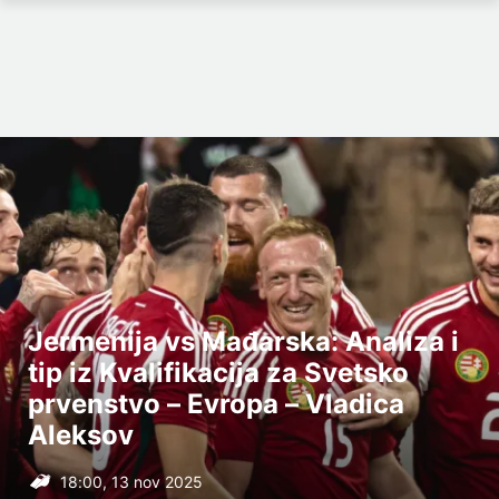
Jermenija vs Mađarska: Analiza i
tip iz Kvalifikacija za Svetsko
prvenstvo – Evropa – Vladica
Aleksov
18:00, 13 nov 2025