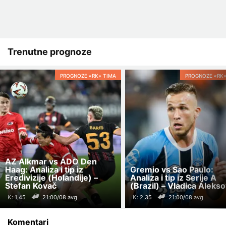
Trenutne prognoze
PROGNOZE «RK» TIMA
PROGNOZE «RK»
AZ Alkmar vs ADO Den
Haag: Analiza i tip iz
Gremio vs Sao Paulo:
Eredivizije (Holandije) –
Analiza i tip iz Serije A
Stefan Kovač
(Brazil) – Vladica Aleks
K:
K:
21:00/08 avg
21:00/08 avg
Komentari