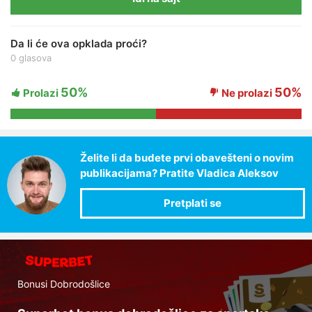
Da li će ova opklada proći?
0 glasova
50%
50%
Prolazi
Ne prolazi
Želite li da budete prvi obavešteni o novim
publikacijama? Pratite Vladica Aleksov
Bonusi Dobrodošlice