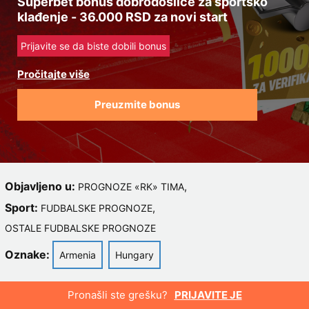
Superbet bonus dobrodošlice za sportsko
klađenje - 36.000 RSD za novi start
Prijavite se da biste dobili bonus
Preuzmite bonus
Objavljeno u:
,
PROGNOZE «RK» TIMA
Sport:
,
FUDBALSKE PROGNOZE
OSTALE FUDBALSKE PROGNOZE
Oznake:
Armenia
Hungary
Pronašli ste grešku?
PRIJAVITE JE