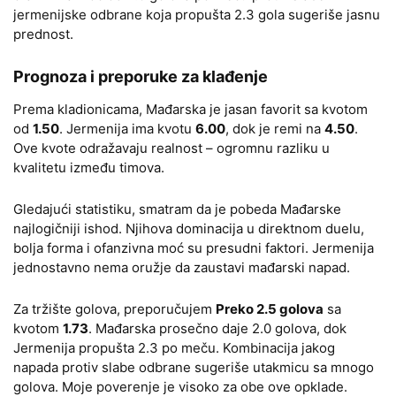
jermenijske odbrane koja propušta 2.3 gola sugeriše jasnu
prednost.
Prognoza i preporuke za klađenje
Prema kladionicama, Mađarska je jasan favorit sa kvotom
od
1.50
. Jermenija ima kvotu
6.00
, dok je remi na
4.50
.
Ove kvote odražavaju realnost – ogromnu razliku u
kvalitetu između timova.
Gledajući statistiku, smatram da je pobeda Mađarske
najlogičniji ishod. Njihova dominacija u direktnom duelu,
bolja forma i ofanzivna moć su presudni faktori. Jermenija
jednostavno nema oružje da zaustavi mađarski napad.
Za tržište golova, preporučujem
Preko 2.5 golova
sa
kvotom
1.73
. Mađarska prosečno daje 2.0 golova, dok
Jermenija propušta 2.3 po meču. Kombinacija jakog
napada protiv slabe odbrane sugeriše utakmicu sa mnogo
golova. Moje poverenje je visoko za obe ove opklade.