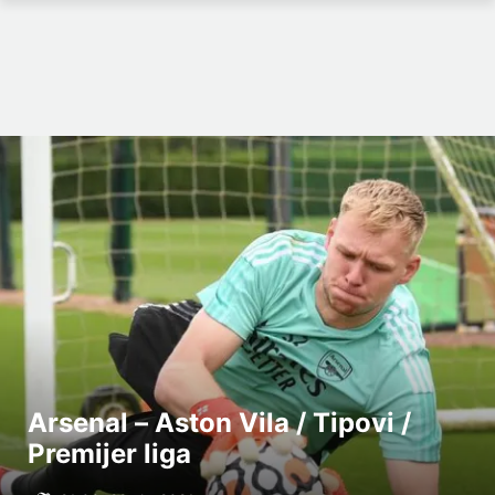
Arsenal – Aston Vila / Tipovi /
Premijer liga