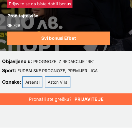
Prijavite se da biste dobili bonus
769
Svi bonusi Efbet
Objavljeno u:
PROGNOZE IZ REDAKCIJE "RK"
Sport:
,
FUDBALSKE PROGNOZE
PREMIJER LIGA
Oznake:
Arsenal
Aston Villa
Pronašli ste grešku?
PRIJAVITE JE