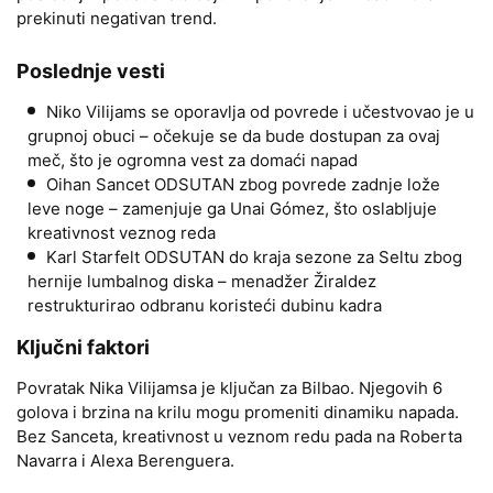
prekinuti negativan trend.
Poslednje vesti
Niko Vilijams se oporavlja od povrede i učestvovao je u
grupnoj obuci – očekuje se da bude dostupan za ovaj
meč, što je ogromna vest za domaći napad
Oihan Sancet ODSUTAN zbog povrede zadnje lože
leve noge – zamenjuje ga Unai Gómez, što oslabljuje
kreativnost veznog reda
Karl Starfelt ODSUTAN do kraja sezone za Seltu zbog
hernije lumbalnog diska – menadžer Žiraldez
restrukturirao odbranu koristeći dubinu kadra
Ključni faktori
Povratak Nika Vilijamsa je ključan za Bilbao. Njegovih 6
golova i brzina na krilu mogu promeniti dinamiku napada.
Bez Sanceta, kreativnost u veznom redu pada na Roberta
Navarra i Alexa Berenguera.