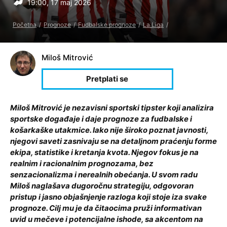
19:00, 17 maj 2026
Početna
Prognoze
Fudbalske prognoze
La Liga
Miloš Mitrović
Miloš Mitrović je nezavisni sportski tipster koji analizira
sportske događaje i daje prognoze za fudbalske i
košarkaške utakmice. Iako nije široko poznat javnosti,
njegovi saveti zasnivaju se na detaljnom praćenju forme
ekipa, statistike i kretanja kvota. Njegov fokus je na
realnim i racionalnim prognozama, bez
senzacionalizma i nerealnih obećanja. U svom radu
Miloš naglašava dugoročnu strategiju, odgovoran
pristup i jasno objašnjenje razloga koji stoje iza svake
prognoze. Cilj mu je da čitaocima pruži informativan
uvid u mečeve i potencijalne ishode, sa akcentom na