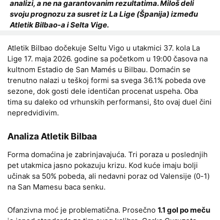
analizi, a ne na garantovanim rezultatima. Miloš deli
svoju prognozu za susret iz La Lige (Španija) između
Atletik Bilbao-a i Selta Vige.
Atletik Bilbao dočekuje Seltu Vigo u utakmici 37. kola La
Lige 17. maja 2026. godine sa početkom u 19:00 časova na
kultnom Estadio de San Mamés u Bilbau. Domaćin se
trenutno nalazi u teškoj formi sa svega 36.1% pobeda ove
sezone, dok gosti dele identičan procenat uspeha. Oba
tima su daleko od vrhunskih performansi, što ovaj duel čini
nepredvidivim.
Analiza Atletik Bilbaa
Forma domaćina je zabrinjavajuća. Tri poraza u poslednjih
pet utakmica jasno pokazuju krizu. Kod kuće imaju bolji
učinak sa 50% pobeda, ali nedavni poraz od Valensije (0-1)
na San Mamesu baca senku.
Ofanzivna moć je problematična. Prosečno
1.1 gol po meču