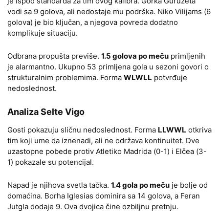
je ispod standarda za tim ovog kalibra. Gorka Guruzeta
vodi sa 9 golova, ali nedostaje mu podrška. Niko Vilijams (6
golova) je bio ključan, a njegova povreda dodatno
komplikuje situaciju.
Odbrana propušta previše.
1.5 golova po meču
primljenih
je alarmantno. Ukupno 53 primljena gola u sezoni govori o
strukturalnim problemima. Forma
WLWLL
potvrđuje
nedoslednost.
Analiza Selte Vigo
Gosti pokazuju sličnu nedoslednost. Forma
LLWWL
otkriva
tim koji ume da iznenadi, ali ne održava kontinuitet. Dve
uzastopne pobede protiv Atletiko Madrida (0-1) i Elčea (3-
1) pokazale su potencijal.
Napad je njihova svetla tačka.
1.4 gola po meču
je bolje od
domaćina. Borha Iglesias dominira sa 14 golova, a Feran
Jutgla dodaje 9. Ova dvojica čine ozbiljnu pretnju.