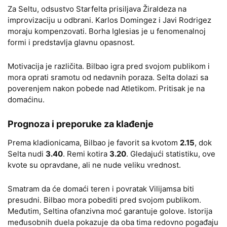
Za Seltu, odsustvo Starfelta prisiljava Žiraldeza na
improvizaciju u odbrani. Karlos Domingez i Javi Rodrigez
moraju kompenzovati. Borha Iglesias je u fenomenalnoj
formi i predstavlja glavnu opasnost.
Motivacija je različita. Bilbao igra pred svojom publikom i
mora oprati sramotu od nedavnih poraza. Selta dolazi sa
poverenjem nakon pobede nad Atletikom. Pritisak je na
domaćinu.
Prognoza i preporuke za klađenje
Prema kladionicama, Bilbao je favorit sa kvotom
2.15
, dok
Selta nudi
3.40
. Remi kotira
3.20
. Gledajući statistiku, ove
kvote su opravdane, ali ne nude veliku vrednost.
Smatram da će domaći teren i povratak Vilijamsa biti
presudni. Bilbao mora pobediti pred svojom publikom.
Međutim, Seltina ofanzivna moć garantuje golove. Istorija
međusobnih duela pokazuje da oba tima redovno pogađaju