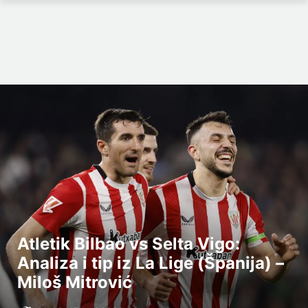
Atletik Bilbao vs Selta Vigo:
Analiza i tip iz La Lige (Španija) –
Miloš Mitrović