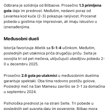
Odbrana je solidnija od Bilbaove. Prosečno
1.3 primljena
gola
daje im prednost. Međutim, nedavni poraz od
Levantea kod kuće (2-3) pokazuje ranjivost. Procenat
pobeda u gostima nije impresivan, ali imaju iskustvo u
iznenađenjima.
Međusobni dueli
Istorija favorizuje Atletik sa
5-1-4
učinkom. Međutim,
poslednjih pet utakmica priča drugačiju priču. Selta je
osvojila tri od pet mečeva, uključujući ubedljivu pobedu 2-
0 u decembru 2025.
Prosečno
2.6 gola po utakmici
u međusobnim duelima
garantuje spektakl. Oba tima redovno postižu golove.
Poslednji meč na San Mamesu završio se 3-1 za domaćina
u septembru 2024.
Psihološka prednost je na strani Selte. Tri pobede u
poslednjih pet susreta daju im poverenje. Bilbao mora