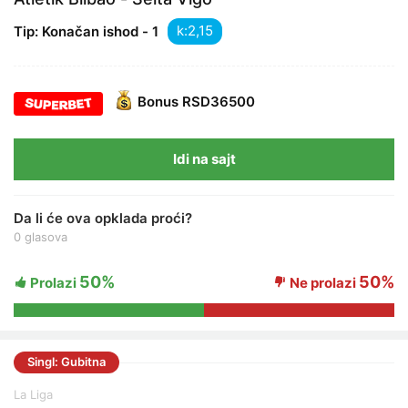
k:
Tip: Konačan ishod - 1
Bonus
RSD36500
Idi na sajt
Da li će ova opklada proći?
0 glasova
50%
50%
Prolazi
Ne prolazi
Singl: Gubitna
La Liga