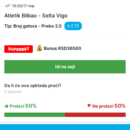
19:00/17 maj
Atletik Bilbao - Selta Vigo
k:
Tip: Broj golova - Preko 2.5
Bonus
RSD36500
Idi na sajt
Da li će ova opklada proći?
0 glasova
50%
50%
Prolazi
Ne prolazi