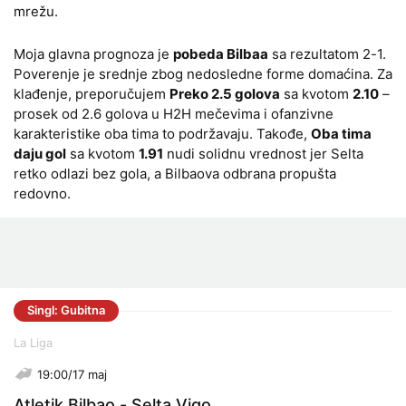
mrežu.
Moja glavna prognoza je
pobeda Bilbaa
sa rezultatom 2-1.
Poverenje je srednje zbog nedosledne forme domaćina. Za
klađenje, preporučujem
Preko 2.5 golova
sa kvotom
2.10
–
prosek od 2.6 golova u H2H mečevima i ofanzivne
karakteristike oba tima to podržavaju. Takođe,
Oba tima
daju gol
sa kvotom
1.91
nudi solidnu vrednost jer Selta
retko odlazi bez gola, a Bilbaova odbrana propušta
redovno.
Singl: Gubitna
La Liga
19:00/17 maj
Atletik Bilbao - Selta Vigo