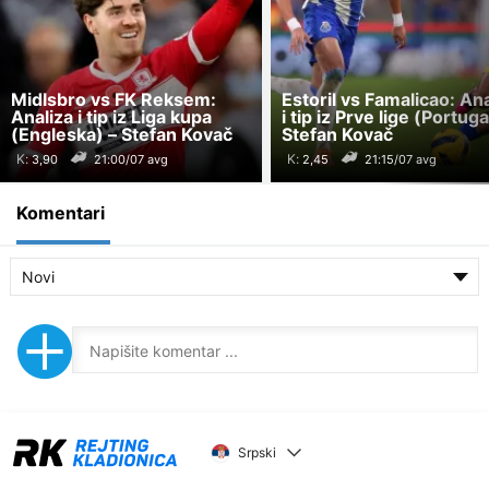
Midlsbro vs FK Reksem:
Estoril vs Famalicao: Ana
Analiza i tip iz Liga kupa
i tip iz Prve lige (Portuga
(Engleska) – Stefan Kovač
Stefan Kovač
K:
K:
21:00/07 avg
21:15/07 avg
Komentari
Novi
Srpski