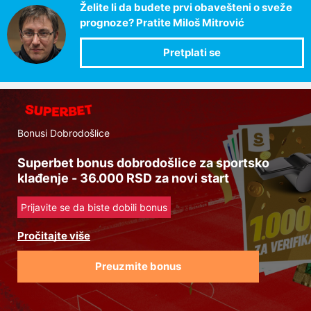
Želite li da budete prvi obavešteni o sveže
prognoze? Pratite Miloš Mitrović
Bonusi Dobrodošlice
Superbet bonus dobrodošlice za sportsko
klađenje - 36.000 RSD za novi start
Prijavite se da biste dobili bonus
Preuzmite bonus