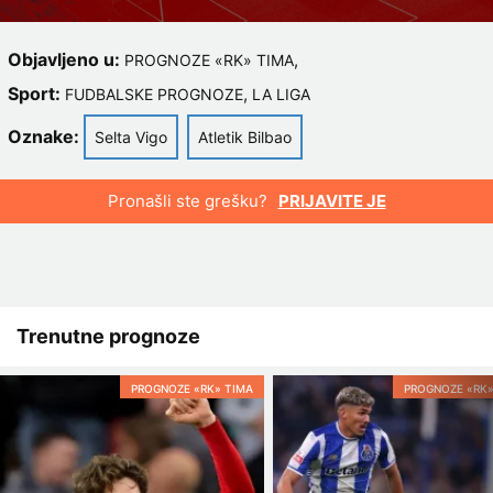
Objavljeno u:
,
PROGNOZE «RK» TIMA
Sport:
,
FUDBALSKE PROGNOZE
LA LIGA
Oznake:
Selta Vigo
Atletik Bilbao
Pronašli ste grešku?
PRIJAVITE JE
Trenutne prognoze
PROGNOZE «RK» TIMA
PROGNOZE «RK»