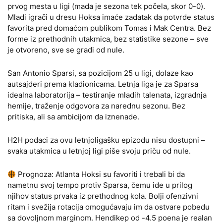
prvog mesta u ligi (mada je sezona tek počela, skor 0-0).
Mladi igrači u dresu Hoksa imaće zadatak da potvrde status
favorita pred domaćom publikom Tomas i Mak Centra. Bez
forme iz prethodnih utakmica, bez statistike sezone – sve
je otvoreno, sve se gradi od nule.
San Antonio Sparsi, sa pozicijom 25 u ligi, dolaze kao
autsajderi prema kladionicama. Letnja liga je za Sparsa
idealna laboratorija – testiranje mladih talenata, izgradnja
hemije, traženje odgovora za narednu sezonu. Bez
pritiska, ali sa ambicijom da iznenade.
H2H podaci za ovu letnjoligašku epizodu nisu dostupni –
svaka utakmica u letnjoj ligi piše svoju priču od nule.
Prognoza: Atlanta Hoksi su favoriti i trebali bi da
nametnu svoj tempo protiv Sparsa, čemu ide u prilog
njihov status prvaka iz prethodnog kola. Bolji ofenzivni
ritam i svežija rotacija omogućavaju im da ostvare pobedu
sa dovoljnom marginom. Hendikep od -4.5 poena je realan