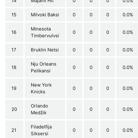
14
Majami Hit
0
0
0
0.0%
15
Milvoki Baksi
0
0
0
0.0%
Minesota
16
0
0
0
0.0%
Timbervulvsi
17
Bruklin Netsi
0
0
0
0.0%
Nju Orleans
18
0
0
0
0.0%
Pelikansi
New York
19
0
0
0
0.0%
Knicks
Orlando
20
0
0
0
0.0%
Medžik
Filadelfija
21
0
0
0
0.0%
Siksersi