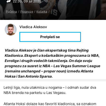
22:30, 09 jul 2026
Početna
Prognoze
Košarka
Vladica Aleksov
Vladica Aleksov je član ekspertskog tima Rejting
Kladionica. Ekspert u košarkaškim prognozama iz NBA,
Evrolige i drugih vodećih takmičenja. On daje svoju
prognozu za susret iz NBA – Las Vegas Summer League
(remains unchanged – proper noun) između Atlanta
Hoksa i San Antonio Sparsa.
Letnji liga, nula utakmica u nogama – i odmah sudar dva
NBA brenda na parketu u Las Vegasu.
Atlanta Hoksi dolaze kao favoriti kladionica, sa oznakom