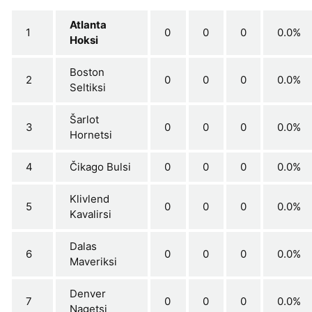
Atlanta
1
0
0
0
0.0%
Hoksi
Boston
2
0
0
0
0.0%
Seltiksi
Šarlot
3
0
0
0
0.0%
Hornetsi
4
Čikago Bulsi
0
0
0
0.0%
Klivlend
5
0
0
0
0.0%
Kavalirsi
Dalas
6
0
0
0
0.0%
Maveriksi
Denver
7
0
0
0
0.0%
Nagetsi