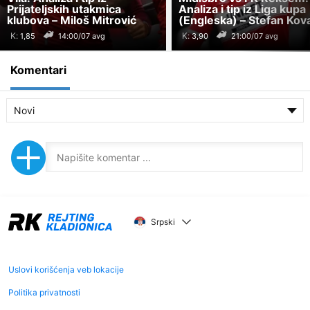
Prijateljskih utakmica
Analiza i tip iz Liga kupa
klubova – Miloš Mitrović
(Engleska) – Stefan Kov
K:
K:
14:00/07 avg
21:00/07 avg
Komentari
Novi
Srpski
Uslovi korišćenja veb lokacije
Politika privatnosti