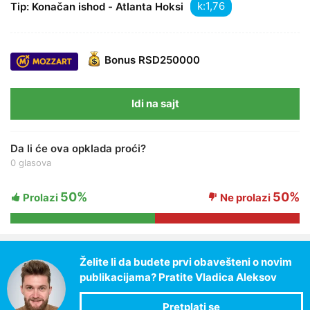
k:
Tip: Konačan ishod - Atlanta Hoksi
Bonus
RSD250000
Idi na sajt
Da li će ova opklada proći?
0 glasova
50%
50%
Prolazi
Ne prolazi
Želite li da budete prvi obavešteni o novim
publikacijama? Pratite Vladica Aleksov