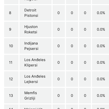
Detroit
8
0
0
0
0.0%
Pistonsi
Hjuston
9
0
0
0
0.0%
Roketsi
Indijana
10
0
0
0
0.0%
Pejsersi
Los Anđeles
11
0
0
0
0.0%
Klipersi
Los Anđeles
12
0
0
0
0.0%
Lejkersi
Memfis
13
0
0
0
0.0%
Grizliji