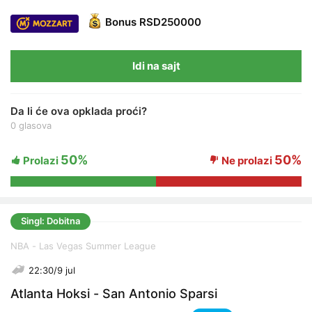
Bonus
RSD250000
Idi na sajt
Da li će ova opklada proći?
0 glasova
50%
50%
Prolazi
Ne prolazi
Singl: Dobitna
NBA - Las Vegas Summer League
22:30/9 jul
Atlanta Hoksi - San Antonio Sparsi