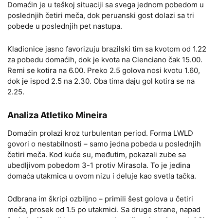
Domaćin je u teškoj situaciji sa svega jednom pobedom u
poslednjih četiri meča, dok peruanski gost dolazi sa tri
pobede u poslednjih pet nastupa.
Kladionice jasno favorizuju brazilski tim sa kvotom od 1.22
za pobedu domaćih, dok je kvota na Cienciano čak 15.00.
Remi se kotira na 6.00. Preko 2.5 golova nosi kvotu 1.60,
dok je ispod 2.5 na 2.30. Oba tima daju gol kotira se na
2.25.
Analiza Atletiko Mineira
Domaćin prolazi kroz turbulentan period. Forma LWLD
govori o nestabilnosti – samo jedna pobeda u poslednjih
četiri meča. Kod kuće su, međutim, pokazali zube sa
ubedljivom pobedom 3-1 protiv Mirasola. To je jedina
domaća utakmica u ovom nizu i deluje kao svetla tačka.
Odbrana im škripi ozbiljno – primili šest golova u četiri
meča, prosek od 1.5 po utakmici. Sa druge strane, napad