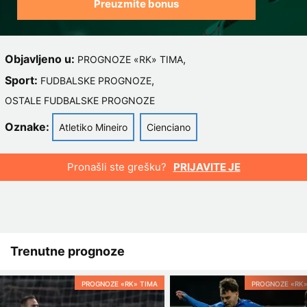
Preuzmite bonus
Objavljeno u:
,
PROGNOZE «RK» TIMA
Sport:
,
FUDBALSKE PROGNOZE
OSTALE FUDBALSKE PROGNOZE
Oznake:
Atletiko Mineiro
Cienciano
Pronašli ste grešku?
PRIJAVITE JE
Trenutne prognoze
PROGNOZE «RK» TIMA
PROGNOZE «RK»