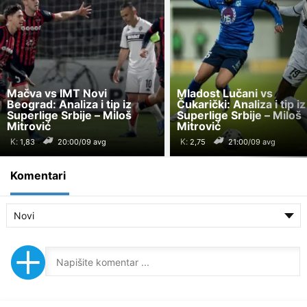
Mačva vs IMT Novi
Mladost Lučani vs
Beograd: Analiza i tip iz
Čukarički: Analiza i tip iz
Superlige Srbije – Miloš
Superlige Srbije – Miloš
Mitrović
Mitrović
K:
K:
20:00/09 avg
21:00/09 avg
Komentari
Novi