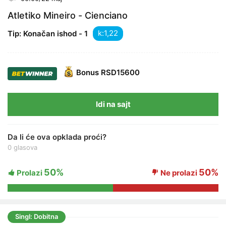
Atletiko Mineiro - Cienciano
k:
Tip: Konačan ishod - 1
Bonus
RSD15600
Idi na sajt
Da li će ova opklada proći?
0 glasova
50%
50%
Prolazi
Ne prolazi
Singl: Dobitna