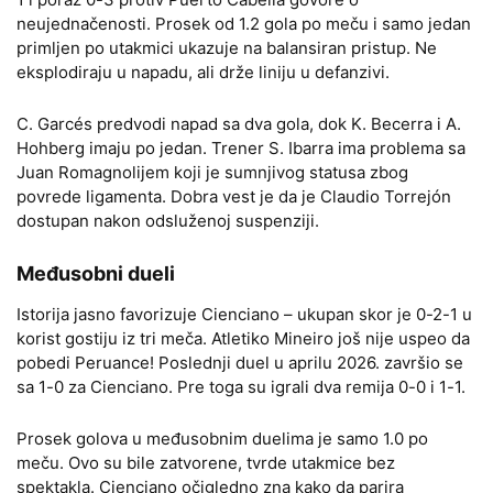
neujednačenosti. Prosek od 1.2 gola po meču i samo jedan
primljen po utakmici ukazuje na balansiran pristup. Ne
eksplodiraju u napadu, ali drže liniju u defanzivi.
C. Garcés predvodi napad sa dva gola, dok K. Becerra i A.
Hohberg imaju po jedan. Trener S. Ibarra ima problema sa
Juan Romagnolijem koji je sumnjivog statusa zbog
povrede ligamenta. Dobra vest je da je Claudio Torrejón
dostupan nakon odsluženoj suspenziji.
Međusobni dueli
Istorija jasno favorizuje Cienciano – ukupan skor je 0-2-1 u
korist gostiju iz tri meča. Atletiko Mineiro još nije uspeo da
pobedi Peruance! Poslednji duel u aprilu 2026. završio se
sa 1-0 za Cienciano. Pre toga su igrali dva remija 0-0 i 1-1.
Prosek golova u međusobnim duelima je samo 1.0 po
meču. Ovo su bile zatvorene, tvrde utakmice bez
spektakla. Cienciano očigledno zna kako da parira