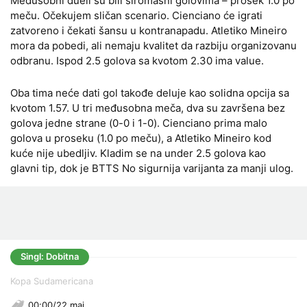
Međusobni dueli su bili siromašni golovima – prosek 1.0 po
meču. Očekujem sličan scenario. Cienciano će igrati
zatvoreno i čekati šansu u kontranapadu. Atletiko Mineiro
mora da pobedi, ali nemaju kvalitet da razbiju organizovanu
odbranu. Ispod 2.5 golova sa kvotom 2.30 ima value.
Oba tima neće dati gol takođe deluje kao solidna opcija sa
kvotom 1.57. U tri međusobna meča, dva su završena bez
golova jedne strane (0-0 i 1-0). Cienciano prima malo
golova u proseku (1.0 po meču), a Atletiko Mineiro kod
kuće nije ubedljiv. Kladim se na under 2.5 golova kao
glavni tip, dok je BTTS No sigurnija varijanta za manji ulog.
Singl: Dobitna
Kopa Sudamericana
00:00/22 maj