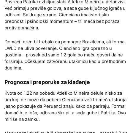
Povreda Patrika ozbiljno slabi Atletiko Mineiro u defanzivi.
Već primaju previše golova, a sada gube ključnog igrača u
odbrani. Sa druge strane, Cienciano ima istorijsku
prednost i psihološki momentum – tri meča bez poraza
protiv domaćina.
Domaći teren bi trebalo da pomogne Brazilcima, ali forma
LWLD ne ulivа poverenje. Cienciano igra oprezno u
gostima – prosek od samo 1.2 gola po meču govori da ne
forsiraju. Očekujem zatvorenu utakmicu kao u prethodnim
duelima.
Prognoza i preporuke za klađenje
Kvota od 1.22 na pobedu Atletiko Mineira deluje nisko za
tim koji ne može da pobedi Cienciano već tri meča. Istorija
jasno pokazuje da Peruanci znaju kako da pariraju. Forma
domaćih je loša, odbrana škripi, a sada gube i Patrika. Ovo
miriše na zamku.