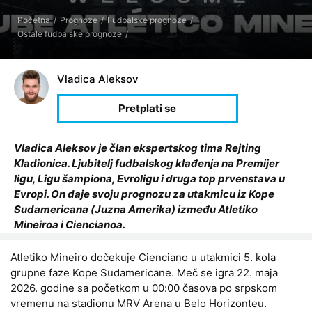
Početna
Prognoze
Fudbalske prognoze
Ostale fudbalske prognoze
Vladica Aleksov
Vladica Aleksov je član ekspertskog tima Rejting
Kladionica. Ljubitelj fudbalskog klađenja na Premijer
ligu, Ligu šampiona, Evroligu i druga top prvenstava u
Evropi. On daje svoju prognozu za utakmicu iz Kope
Sudamericana (Juzna Amerika) između Atletiko
Mineiroa i Ciencianoa.
Atletiko Mineiro dočekuje Cienciano u utakmici 5. kola
grupne faze Kope Sudamericane. Meč se igra 22. maja
2026. godine sa početkom u 00:00 časova po srpskom
vremenu na stadionu MRV Arena u Belo Horizonteu.