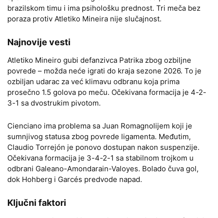
brazilskom timu i ima psihološku prednost. Tri meča bez
poraza protiv Atletiko Mineira nije slučajnost.
Najnovije vesti
Atletiko Mineiro gubi defanzivca Patrika zbog ozbiljne
povrede – možda neće igrati do kraja sezone 2026. To je
ozbiljan udarac za već klimavu odbranu koja prima
prosečno 1.5 golova po meču. Očekivana formacija je 4-2-
3-1 sa dvostrukim pivotom.
Cienciano ima problema sa Juan Romagnolijem koji je
sumnjivog statusa zbog povrede ligamenta. Međutim,
Claudio Torrejón je ponovo dostupan nakon suspenzije.
Očekivana formacija je 3-4-2-1 sa stabilnom trojkom u
odbrani Galeano-Amondarain-Valoyes. Bolado čuva gol,
dok Hohberg i Garcés predvode napad.
Ključni faktori