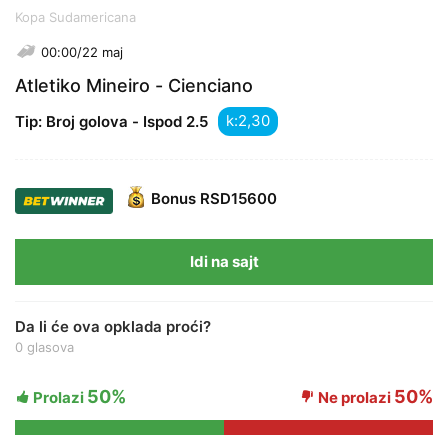
Kopa Sudamericana
00:00/22 maj
Atletiko Mineiro - Cienciano
k:
Tip: Broj golova - Ispod 2.5
Bonus
RSD15600
Idi na sajt
Da li će ova opklada proći?
0 glasova
50%
50%
Prolazi
Ne prolazi