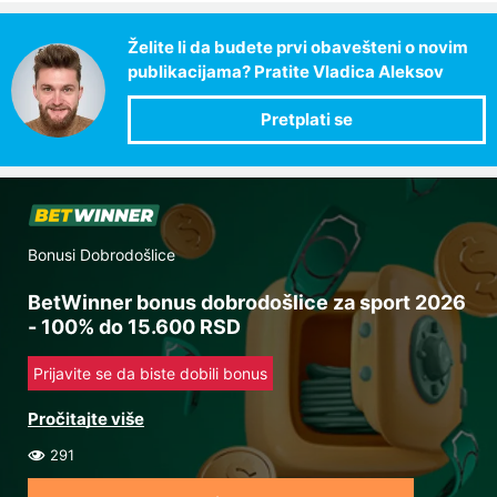
Želite li da budete prvi obavešteni o novim
publikacijama? Pratite Vladica Aleksov
Bonusi Dobrodošlice
BetWinner bonus dobrodošlice za sport 2026
- 100% do 15.600 RSD
Prijavite se da biste dobili bonus
291