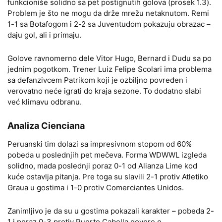
funkcioniše solidno sa pet postignutih golova (prosek 1.3).
Problem je što ne mogu da drže mrežu netaknutom. Remi
1-1 sa Botafogom i 2-2 sa Juventudom pokazuju obrazac –
daju gol, ali i primaju.
Golove ravnomerno dele Vitor Hugo, Bernard i Dudu sa po
jednim pogotkom. Trener Luiz Felipe Scolari ima problema
sa defanzivcem Patrikom koji je ozbiljno povređen i
verovatno neće igrati do kraja sezone. To dodatno slabi
već klimavu odbranu.
Analiza Cienciana
Peruanski tim dolazi sa impresivnom stopom od 60%
pobeda u poslednjih pet mečeva. Forma WDWWL izgleda
solidno, mada poslednji poraz 0-1 od Alianza Lime kod
kuće ostavlja pitanja. Pre toga su slavili 2-1 protiv Atletiko
Graua u gostima i 1-0 protiv Comerciantes Unidos.
Zanimljivo je da su u gostima pokazali karakter – pobeda 2-
1 i poraz 0-3 protiv Puerto Cabella govore o