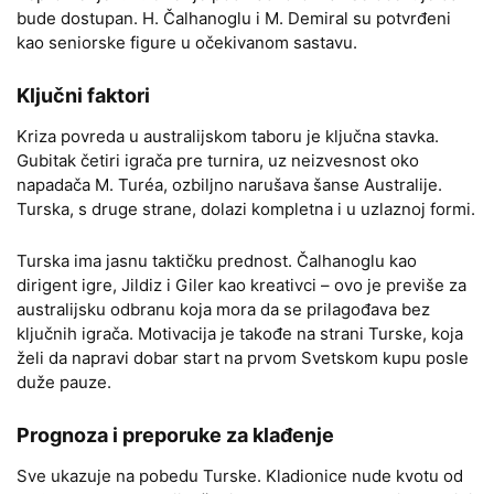
bude dostupan. H. Čalhanoglu i M. Demiral su potvrđeni
kao seniorske figure u očekivanom sastavu.
Ključni faktori
Kriza povreda u australijskom taboru je ključna stavka.
Gubitak četiri igrača pre turnira, uz neizvesnost oko
napadača M. Turéa, ozbiljno narušava šanse Australije.
Turska, s druge strane, dolazi kompletna i u uzlaznoj formi.
Turska ima jasnu taktičku prednost. Čalhanoglu kao
dirigent igre, Jildiz i Giler kao kreativci – ovo je previše za
australijsku odbranu koja mora da se prilagođava bez
ključnih igrača. Motivacija je takođe na strani Turske, koja
želi da napravi dobar start na prvom Svetskom kupu posle
duže pauze.
Prognoza i preporuke za klađenje
Sve ukazuje na pobedu Turske. Kladionice nude kvotu od