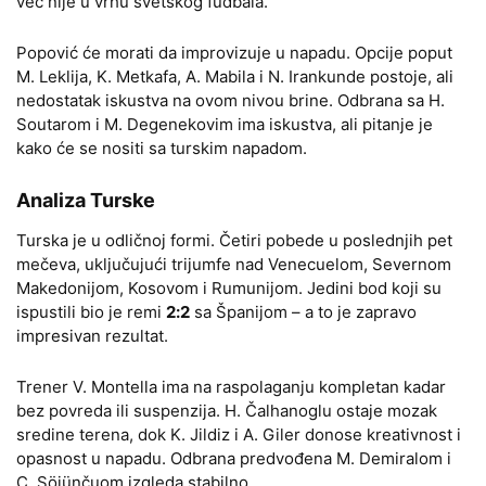
već nije u vrhu svetskog fudbala.
Popović će morati da improvizuje u napadu. Opcije poput
M. Leklija, K. Metkafa, A. Mabila i N. Irankunde postoje, ali
nedostatak iskustva na ovom nivou brine. Odbrana sa H.
Soutarom i M. Degenekovim ima iskustva, ali pitanje je
kako će se nositi sa turskim napadom.
Analiza Turske
Turska je u odličnoj formi. Četiri pobede u poslednjih pet
mečeva, uključujući trijumfe nad Venecuelom, Severnom
Makedonijom, Kosovom i Rumunijom. Jedini bod koji su
ispustili bio je remi
2:2
sa Španijom – a to je zapravo
impresivan rezultat.
Trener V. Montella ima na raspolaganju kompletan kadar
bez povreda ili suspenzija. H. Čalhanoglu ostaje mozak
sredine terena, dok K. Jildiz i A. Giler donose kreativnost i
opasnost u napadu. Odbrana predvođena M. Demiralom i
Ç. Söjünčuom izgleda stabilno.