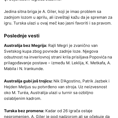
Jedina sitna briga je A. Giler, koji je imao problem sa
zadnjom lozom u aprilu, ali izveštaji kažu da je spreman za
igru. Turska ulazi u ovaj meč kao jasni favoriti i sa pravom.
Poslednje vesti
Australija bez Megrija:
Rajli Megri je zvanično van
Svetskog kupa zbog povrede zadnje loze. Njegova
odsutnost na inverlovnoj strani krila prisiljava Popovića na
prilagođavanje postave – između M. Leklija, K. Metkafa, A.
Mabila i N. Irankunde.
Australija gubi još trojicu:
Nik D’Agostino, Patrik Jazbek i
Hejden Metjus su potvrđeno van stroja. Uz neizvesnost
oko M. Turéa, Australija ulazi u turnir sa ozbiljno
oslabljenim kadrom.
Turska bez promena:
Kadar od 26 igrača ostaje
nepromenjen. A. Giler je pod nadzorom ali se očekuje da