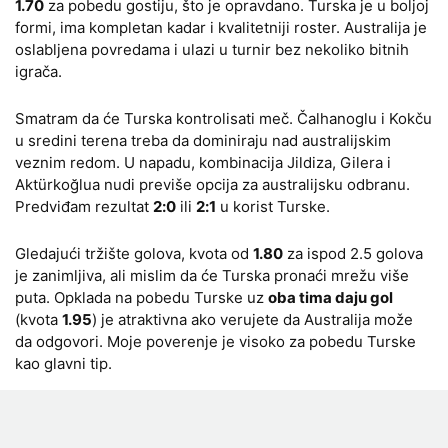
1.70
za pobedu gostiju, što je opravdano. Turska je u boljoj
formi, ima kompletan kadar i kvalitetniji roster. Australija je
oslabljena povredama i ulazi u turnir bez nekoliko bitnih
igrača.
Smatram da će Turska kontrolisati meč. Čalhanoglu i Kokču
u sredini terena treba da dominiraju nad australijskim
veznim redom. U napadu, kombinacija Jildiza, Gilera i
Aktürkoğlua nudi previše opcija za australijsku odbranu.
Predviđam rezultat
2:0
ili
2:1
u korist Turske.
Gledajući tržište golova, kvota od
1.80
za ispod 2.5 golova
je zanimljiva, ali mislim da će Turska pronaći mrežu više
puta. Opklada na pobedu Turske uz
oba tima daju gol
(kvota
1.95
) je atraktivna ako verujete da Australija može
da odgovori. Moje poverenje je visoko za pobedu Turske
kao glavni tip.