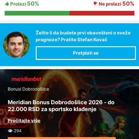
50%
50%
Prolazi
Ne prolazi
Želite li da budete prvi obavešteni o sveže
prognoze? Pratite Stefan Kovač
Bonusi Dobrodošlice
Meridian Bonus Dobrodošlice 2026 - do
22.000 RSD za sportsko klađenje
294