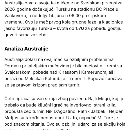
Australija otvara svoje takmičenje na Svetskom prvenstvu
2026. godine dočekujući Tursku na stadionu BC Place u
Vankuveru, u nedeljу 14. juna u 06:00 po srpskom
vremenu. Ovo je meč prvog kola grupne faze, a kladionice
jasno favorizuju Tursku – kvota od
1.70
za pobedu gostiju
govori sama za sebe.
Analiza Australije
Australija dolazi na ovaj meč sa ozbiljnim problemima.
Forma u prijateljskim mečevima je bila mešovita – remi sa
Švajcarskom, pobede nad Kirasaom i Kamerunom, ali i
porazi od Meksika i Kolumbije. Trener T. Popović suočava
se sa pravom krizom pred sam turnir.
Četiri igrača su van stroja zbog povreda. Rajli Megri, koji je
trebalo da bude ključni igrač na inverlovnoj strani krila,
propušta ceo turnir. Nik D’Agostino, Patrik Jazbek i Hejden
Metjus su takođe nedostupni. Uz to, napadač M. Turé je
pod znakom pitanja. Ovo su ozbiljni udarci za selekciju koja