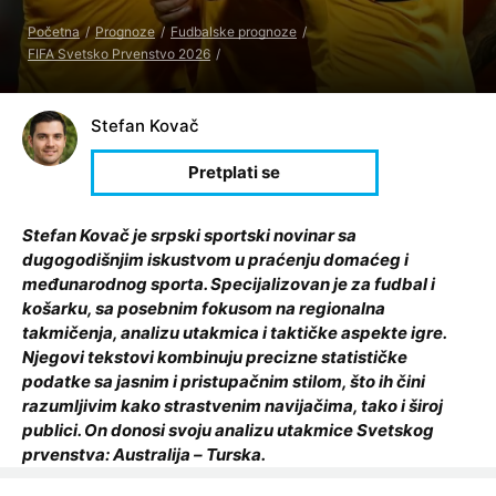
Početna
Prognoze
Fudbalske prognoze
FIFA Svetsko Prvenstvo 2026
Stefan Kovač
Stefan Kovač je srpski sportski novinar sa
dugogodišnjim iskustvom u praćenju domaćeg i
međunarodnog sporta. Specijalizovan je za fudbal i
košarku, sa posebnim fokusom na regionalna
takmičenja, analizu utakmica i taktičke aspekte igre.
Njegovi tekstovi kombinuju precizne statističke
podatke sa jasnim i pristupačnim stilom, što ih čini
razumljivim kako strastvenim navijačima, tako i široj
publici. On donosi svoju analizu utakmice Svetskog
prvenstva: Australija – Turska.