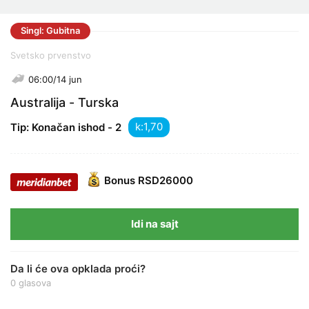
Singl: Gubitna
Svetsko prvenstvo
06:00/14 jun
Australija - Turska
k:
Tip: Konačan ishod - 2
Bonus
RSD26000
Idi na sajt
Da li će ova opklada proći?
0 glasova