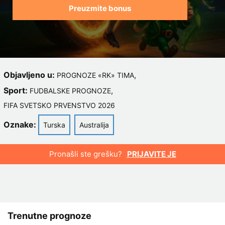
Preuzmite bonus
Objavljeno u:
,
PROGNOZE «RK» TIMA
Sport:
,
FUDBALSKE PROGNOZE
FIFA SVETSKO PRVENSTVO 2026
Oznake:
Turska
Australija
Pronašli ste grešku?
PRIJAVITE JE
Trenutne prognoze