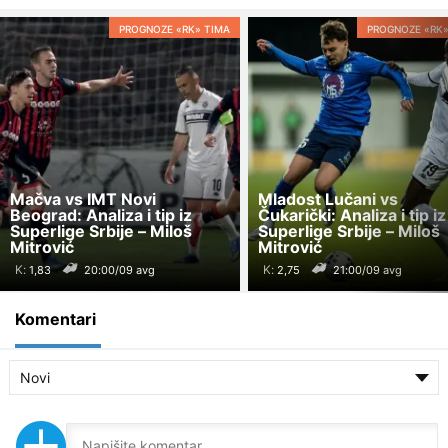
PROGNOZE «RK» TIMA
PROGNOZE «RK»
Mačva vs IMT Novi
Mladost Lučani vs
Beograd: Analiza i tip iz
Čukarički: Analiza i tip iz
Superlige Srbije – Miloš
Superlige Srbije – Miloš
Mitrović
Mitrović
K:
K:
20:00/09 avg
21:00/09 avg
Komentari
Novi